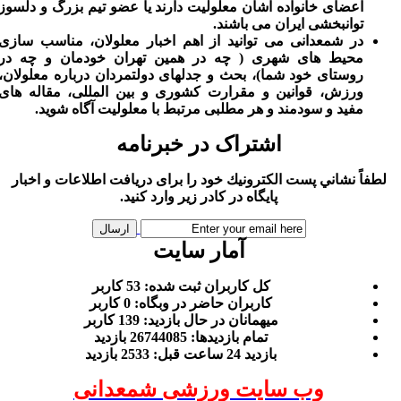
اعضای خانواده اشان معلولیت دارند یا عضو تیم بزرگ و دلسوز
توانبخشی ایران می باشند.
در شمعدانی می توانید از اهم اخبار معلولان، مناسب سازی
محیط های شهری ( چه در همین تهران خودمان و چه در
روستای خود شما)، بحث و جدلهای دولتمردان درباره معلولان،
ورزش، قوانین و مقرارت کشوری و بین المللی، مقاله های
مفید و سودمند و هر مطلبی مرتبط با معلولیت آگاه شوید.
اشتراک در خبرنامه
لطفاً نشاني پست الكترونيك خود را برای دريافت اطلاعات و اخبار
پايگاه در كادر زير وارد كنيد.
آمار سایت
كل کاربران ثبت شده: 53 کاربر
کاربران حاضر در وبگاه: 0 کاربر
ميهمانان در حال بازديد: 139 کاربر
تمام بازديد‌ها: 26744085 بازدید
بازديد 24 ساعت قبل: 2533 بازدید
وب سایت ورزشی شمعدانی