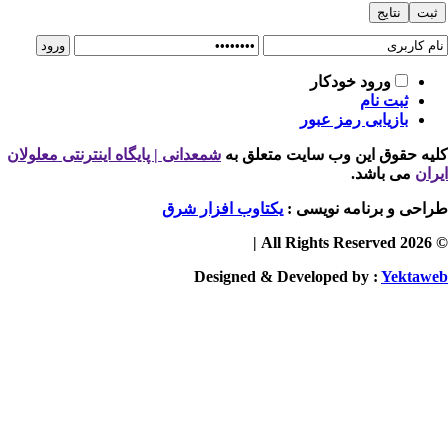
ورود خودکار
ثبت نام
بازیابی رمز عبور
یه حقوق این وب سایت متعلق به
شمعدانی | پایگاه اینترنتی معلولان
ران
می باشد.
احی و برنامه نویسی :
یکتاوب افزار شرق
© 2026 
Designed & Developed by :
Yektaw