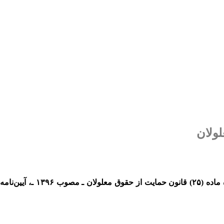
لولان
هیأت وزیران در جلسه ۱۳۹۸/۹/۳ به پیشنهاد مشترک وزارت امور اقتصادی و دارایی و وزارت تعاون، کار و رفاه اجتماعی و به استناد تبصره ماده (۲۵) قانون حمایت از حقوق معلولان ـ مصوب ۱۳۹۶ ـ، آیین‌نامه