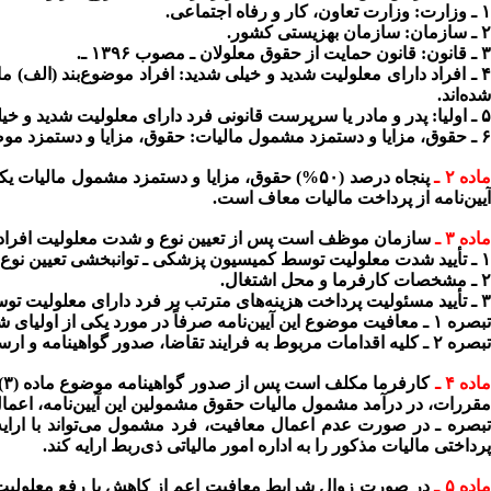
۱ ـ وزارت:
وزارت تعاون، کار و رفاه اجتماعی.
۲ ـ سازمان:
سازمان بهزیستی کشور.
۳ ـ قانون:
قانون حمایت از حقوق معلولان ـ مصوب ۱۳۹۶ ـ.
 ـ افراد دارای معلولیت شدید و خیلی شدید:
شده‌اند.
۵ ـ اولیا:
پدر و مادر یا سرپرست قانونی فرد دارای معلولیت شدید و خیل
۶ ـ حقوق، مزایا و دستمزد مشمول مالیات:
حقوق، مزایا و دستمزد موضوع ماده (۸۳) قانون مالیات‌های 
اده ۲ ـ
پنجاه درصد (۵۰%) حقوق، مزایا و دستمزد مشمول م
آیین‌نامه از پرداخت مالیات معاف است.
ماده ۳ ـ
سازمان موظف است پس از تعیین نوع و شدت معلولیت افراد دار
۱ ـ تأیید شدت معلولیت توسط کمیسیون پزشکی ـ توانبخشی تعیین نوع و تعیین شدت معلولیت سازمان.
۲ ـ مشخصات کارفرما و محل اشتغال.
۳ ـ تأیید مسئولیت پرداخت هزینه‌های مترتب بر فرد دارای معلولیت توسط یکی از اولیای متقاضی.
تبصره ۱ ـ
معافیت موضوع این آیین‌نامه صرفاً در مورد یکی از اولیای
تبصره ۲ ـ
کلیه اقدامات مربوط به فرایند تقاضا، صدور گواهینامه و ارس
اده ۴ ـ
ک
مقررات، در درآمد مشمول مالیات حقوق مشمولین این آیین‌نامه، اعمال
بصره ـ
پرداختی مالیات مذکور را به اداره امور مالیاتی ذی‌ربط ارایه کند.
اده ۵ ـ
در صورت زوال شرایط معافیت اعم از کاهش یا رفع معلولیت، 