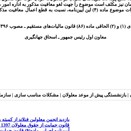
زمان نیز مکلف است موضوع را جهت لغو معافیت مذکور به اداره امور مال
کارفرما مکلف است پس از اعلام سازمان در خصوص تغییرات موضوع ماده (۴) این آیی
هد بود.
معاون اول رئیس‎ جمهور ـ اسحاق جهانگیری
| بازنشستگی پیش از موعد معلولان | مشکلات مناسب سازی | سازمان 
بازدید انجمن معلولین فنلاند از کمیته 
قانون حمایت از حقوق معلولان 1397 (جدید)
آیین‌نامه اجرایی ماده(۹) قانون حمایت از حقوق معلولان