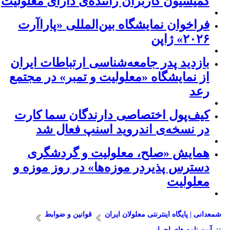
کمیسیون کاربران راننده‌ی دارای معلولیت
فراخوان نمایشگاه بین‌المللی «پاراآرت
۲۰۲۶» ژاپن
بازدید پدر جامعه‌شناسی ارتباطات ایران
از نمایشگاه «معلولیت و تمبر» در مجتمع
رعد
کیف‌پول اختصاصی دارندگان سما کارت
در نسخه‌ی اندروید اسنپ فعال شد
همایش «صلح، معلولیت و گردشگری
دسترس پذیردر موزه‌ها» در روز موزه و
معلولیت
شمعدانی | پایگاه اینترنتی معلولان ایران
قوانین و ضوابط
::. آیین نامه های اجرایی