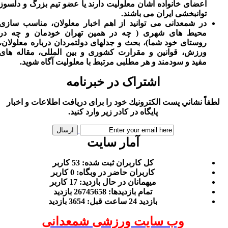
اعضای خانواده اشان معلولیت دارند یا عضو تیم بزرگ و دلسوز
توانبخشی ایران می باشند.
در شمعدانی می توانید از اهم اخبار معلولان، مناسب سازی
محیط های شهری ( چه در همین تهران خودمان و چه در
روستای خود شما)، بحث و جدلهای دولتمردان درباره معلولان،
ورزش، قوانین و مقرارت کشوری و بین المللی، مقاله های
مفید و سودمند و هر مطلبی مرتبط با معلولیت آگاه شوید.
اشتراک در خبرنامه
لطفاً نشاني پست الكترونيك خود را برای دريافت اطلاعات و اخبار
پايگاه در كادر زير وارد كنيد.
آمار سایت
كل کاربران ثبت شده: 53 کاربر
کاربران حاضر در وبگاه: 0 کاربر
ميهمانان در حال بازديد: 17 کاربر
تمام بازديد‌ها: 26745658 بازدید
بازديد 24 ساعت قبل: 3654 بازدید
وب سایت ورزشی شمعدانی