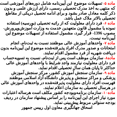
اده
-
تسهیلات موضوع این آیین‌نامه شامل دوره‌های آموزشی است
۵
ه منتهی به اخذ مدرک تحصیلی رسمی، دارای ارزش علمی و بدون
کر کلمه معادل صادر بشود و برای ادامه تحصیل دریکی از مقاطع
حصیلی بالاتر ملاک عمل باشد.
اده
-
فرد دارای معلولیت که از راتبه تحصیلی (بورسیه) استفاده
۶
موده یا مشمول قانون متعهدین خدمت به وزارت آموزش‌وپرورش-
مصوب 1396- قرار گیرد، مشمول استفاده از تسهیلات موضوع این
یین‌نامه نیست.
اده
-
واحدهای آموزش عالی موظفند نسبت به ثبت‌نام، انجام
۷
متحانات و صدور مدرک افراد پذیرفته‌شده موضوع این آیین‌نامه بدون
ریافت شهریه از فرد مشمول اقدام نمایند.
اده
-
سازمان موظف است پس از ثبت‌نام، نسبت به تسویه‌حساب
۸
رد دارای معلولیت نیازمند واجد شرایط با واحدهای آموزش عالی
داکثر تا پایان همان سال تحصیلی اقدام نماید.
اده
-
سازمان سنجش آموزش کشور، مرکز سنجش آموزش
۹
زشکی و مراکز سنجش و پذیرش دانشگاه آزاد اسلامی موظفند
هرست افراد دارای معلولیت پذیرفته‌شده در واحدهای آموزش عالی
ر هرسال تحصیلی به سازمان اعلام نمایند.
اده
-
سازمان برنامه‌وبودجه کشور مکلف است هرساله اعتبارات
۱
۰
ورد نیاز اجرای این آیین‌نامه را بر اساس پیشنهاد سازمان در ردیف
ودجه سنواتی مربوط پیش‌بینی نماید.
اسحاق جهانگیری معاون اول رییس جمهور
.