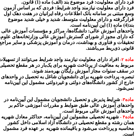
رد دارای معلولیت:
فرد موضوع بند (الف) ماده (1) قانون.
رد دارای معلولیت نیازمند واجد شرایط:
فردی که بر اساس آزمون
سع مبتنی بر سامانه بانک اطلاعات رفاه ایرانیان در هفت دهک اول
رارگرفته و دارای معلولیت متوسط، شدید و خیلی شدید موضوع
اده (1) این آیین‌نامه است.
احدهای آموزش عالی:
دانشگاه‌ها، مراکز و مؤسسات آموزش عالی
ه دارای مجوز از شورای گسترش آموزش عالی وزارتخانه‌های علوم،
حقیقات و فناوری و بهداشت، درمان و آموزش پزشکی و سایر مراجع
انونی ذی‌ربط می‌باشند.
اده
-
افراد دارای معلولیت نیازمند واجد شرایط می‌توانند از تسهیلات
۲
ربوط به معافیت از پرداخت شهریه برای یک‌بار در هر مقطع تحصیلی
ر سقف سنوات مجاز آموزش رایگان بهره‌مند شوند.
بصره-
پرداخت شهریه برای دانشجویان شاغل به تحصیل در واحدهای
ارج از کشور دانشگاه‌های دولتی و غیردولتی مشمول این آیین‌نامه
می‌شود.
اده
-
شرایط پذیرش و تحصیل دانشجویان مشمول این آیین‌نامه در
۳
احدهای آموزش عالی طبق ضوابط و مقررات آموزشی حاکم بر
احدهای آموزش عالی مربوط است.
اده
-
شهریه تحصیلی مشمولین این آیین‌نامه، حداکثر معادل شهریه
۴
مان رشته و مقطع تحصیلی در دانشگاه آزاد اسلامی داخل کشور
حاسبه و پرداخت می‌شود و باقیمانده شهریه بر عهده فرد مشمول
ست.