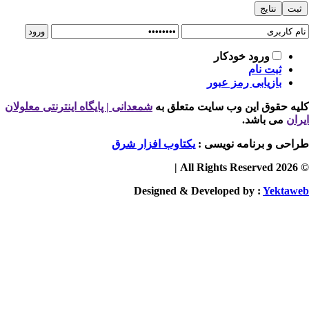
ورود خودکار
ثبت نام
بازیابی رمز عبور
یه حقوق این وب سایت متعلق به
شمعدانی | پایگاه اینترنتی معلولان
ران
می باشد.
احی و برنامه نویسی :
یکتاوب افزار شرق
© 2026 
Designed & Developed by :
Yektaw