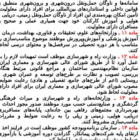
امانه‌ها و ناوگان حمل‌ونقل درون‌شهری و برون‌شهری منطبق با
وانین داخلی و استانداردهای بین‌المللی برای افراد دارای معلولیت،
أمین امکان بهره‌مندی این افراد از ناوگان حمل‌ونقل زمینی، دریایی و
وایی و آموزش کارکنان خود جهت همیاری عملی و صحیح با
سافران دارای معلولیت.
ده ۱۱ ـ
وزارتخانه‌های علوم، تحقیقات و فناوری، بهداشت، درمان و
موزش پزشکی و آموزش‌وپرورش موظفند موضوع مناسب‌سازی را
تناسب با هر دوره تحصیلی در سرفصل‌ها و محتوای درسی لحاظ
نند.
ده ۱۲ ـ
وزارت راه و شهرسازی موظف است تمهیدات لازم را به
مل آورد تا از طریق شورای عالی شهرسازی و معماری ایران،
ازمان نظام‌مهندسی ساختمان و مراجع قانونی مرتبط هنگام
ررسی، تصویب و نظارت بر طرح‌های توسعه و عمران شهری و
وستایی (اعم از طرح‌های جامع، تفصیلی و هادی) رعایت ضوابط
صوب شورای عالی شهرسازی و معماری ایران برای افراد دارای
علولیت لحاظ شود.
ده ۱۳ ـ
وزارتخانه‌های راه و شهرسازی و میراث فرهنگی،
ردشگری و صنایع‌دستی حسب مورد موظفند صدور مجوز احداث و
هره‌برداری مجتمع‌های رفاهی بین جاده‌ای، پایانه‌های مسافربری
ریایی، هوایی، زمینی و ریلی را به رعایت ضوابط و مقررات
ناسب‌سازی مشروط کنند.
ده ۱۴ ـ
سازمان برنامه‌وبودجه کشور موظف است در فرایند اخذ و
رتقای پایه شرکت‌های پیمانکار، گذراندن دوره آموزشی یا بازآموزی
وابط و مقررات مناسب‌سازی را لحاظ کند.