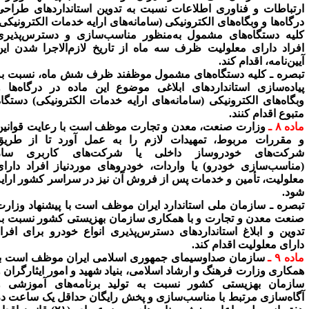
رتباطات و فناوری اطلاعات نسبت به تدوین استانداردهای طراحی
رگاه‌ها و وبگاه‌های الکترونیکی (سامانه‌های ارایه خدمات الکترونیکی)
لیه دستگاه‌های مشمول به‌منظور مناسب‌سازی و دسترس‌پذیری
فراد دارای معلولیت ظرف سه ماه از تاریخ لازم‌الاجرا شدن این
یین‌نامه، اقدام کند.
بصره ـ
کلیه دستگاه‌های مشمول موظفند ظرف شش ماه، نسبت به
یاده‌سازی استانداردهای ابلاغی موضوع این ماده در درگاه‌ها و
بگاه‌های الکترونیکی (سامانه‌های ارایه خدمات الکترونیکی) دستگاه
تبوع اقدام کنند.
ده ۸ ـ
وزارت صنعت، معدن و تجارت موظف است با رعایت قوانین
 مقررات مربوط، تمهیدات لازم را به عمل آورد تا از طریق
رکت‌های خودروساز داخلی یا شرکت‌های کاربری ساز
مناسب‌سازی خودرو) یا واردات، خودروهای موردنیاز افراد دارای
علولیت، تأمین و خدمات پس از فروش آن نیز در سراسر کشور ارایه
ود.
بصره ـ
سازمان ملی استاندارد ایران موظف است با پیشنهاد وزارت
نعت معدن و تجارت و با همکاری سازمان بهزیستی کشور نسبت به
دوین و ابلاغ استانداردهای دسترس‌پذیری انواع خودرو برای افراد
ارای معلولیت اقدام کند.
ده ۹ ـ
سازمان صداوسیمای جمهوری اسلامی ایران موظف است با
مکاری وزارت فرهنگ و ارشاد اسلامی، بنیاد شهید و امور ایثارگران و
ازمان بهزیستی کشور نسبت به تولید برنامه‌های آموزشی و
گاه‌سازی مرتبط با مناسب‌سازی و پخش رایگان حداقل یک ساعت در