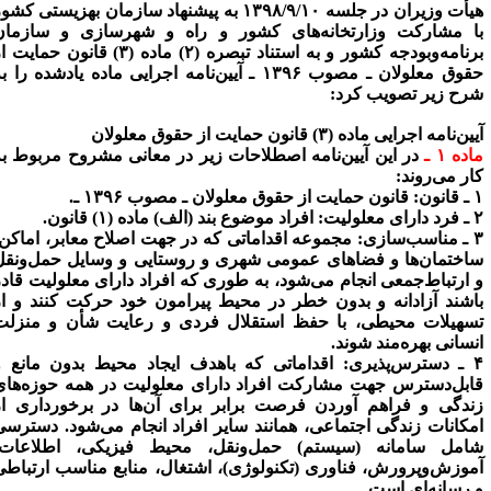
هیأت وزیران در جلسه ۱۳۹۸/۹/۱۰ به پیشنهاد سازمان بهزیستی کشور
ا مشارکت وزارتخانه‌های کشور و راه و شهرسازی و سازمان
برنامه‌وبودجه کشور و به استناد تبصره (۲) ماده (۳) قانون حمایت از
حقوق معلولان ـ مصوب ۱۳۹۶ ـ آیین‌نامه اجرایی ماده یادشده را به
رح زیر تصویب کرد:
ین‌نامه اجرایی ماده (۳) قانون حمایت از حقوق معلولان
ده ۱ ـ
در این آیین‌نامه اصطلاحات زیر در معانی مشروح مربوط به
ار می‌روند:
نون:
قانون حمایت از حقوق معلولان ـ مصوب ۱۳۹۶ ـ.
 معلولیت:
افراد موضوع بند (الف) ماده (۱) قانون.
‌سازی:
مجموعه اقداماتی که در جهت اصلاح معابر، اماکن،
اختمان‌ها و فضاهای عمومی شهری و روستایی و وسایل حمل‌ونقل
 ارتباط‌جمعی انجام می‌شود، به ‌طوری که افراد دارای معلولیت قادر
اشند آزادانه و بدون خطر در محیط پیرامون خود حرکت کنند و از
سهیلات محیطی، با حفظ استقلال فردی و رعایت شأن و منزلت
نسانی بهره‌مند شوند.
‌پذیری:
اقداماتی که باهدف ایجاد محیط بدون مانع و
ابل‌دسترس جهت مشارکت افراد دارای معلولیت در همه حوزه‌های
ندگی و فراهم آوردن فرصت برابر برای آن‌ها در برخورداری از
مکانات زندگی اجتماعی، همانند سایر افراد انجام می‌شود. دسترسی
امل سامانه (سیستم) حمل‌ونقل، محیط فیزیکی، اطلاعات،
موزش‌وپرورش، فناوری (تکنولوژی)، اشتغال، منابع مناسب ارتباطی
 رسانه‌ای است.