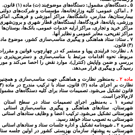
ای مشمول:
دستگاه‌های موضوع‌بند (ت) ماده (۱) قانون.
 عمومی:
کلیه وزارتخانه‌ها، مؤسسات و شرکت‌های دولتی،
یمارستان‌ها، مدارس، دانشگاه‌ها، مراکز آموزشی و فرهنگی، اماکن
رزشی، پایانه‌ها، فرودگاه‌ها، ایستگاه‌های قطار شهری و برون‌شهری،
راکز خرید و تجاری، مراکز ارایه خدمات عمومی، بانک‌ها، بوستان‌ها و
راکز تفریحی، معابر عمومی و نظایر آنها.
اد:
ستاد هماهنگی و پیگیری مناسب‌سازی کشور، موضوع ماده
ارت:
فرایندی پویا و مستمر که در چهارچوب قوانین و مقررات
ربوط، نحوه اقدامات مرتبط با مناسب‌سازی و دسترس‌پذیری را
ررسی و ضمن واپایش (کنترل)، موارد نقض را احصا می‌کند و مورد
سیدگی و پیگیری قرار می‌دهد.
ده ۲ ـ
به‌منظور نظارت و هماهنگی جهت مناسب‌سازی و همچنین
نظارت بر اجرای ماده (۲) قانون، ستاد با ترکیب مندرج در ماده (۳)
انون تشکیل می‌شود. تصمیمات ستاد برای کلیه دستگاه‌های مشمول
ازم‌الاجرا است.
بصره ۱ ـ
به‌منظور اجرای تصمیمات ستاد در سطح استان و
هرستان، ستادهای هماهنگی و پیگیری مناسب‌سازی استانی و
هرستانی تشکیل می‌شود. ترکیب اعضا و وظایف ستادهای استانی و
هرستانی به تصویب ستاد خواهد رسید.
صره ۲ ـ
شیوه‌نامه تشکیل و اداره جلسات ستاد و ستادهای استانی و
هرستانی به پیشنهاد سازمان بهزیستی کشور در اولین جلسه ستاد