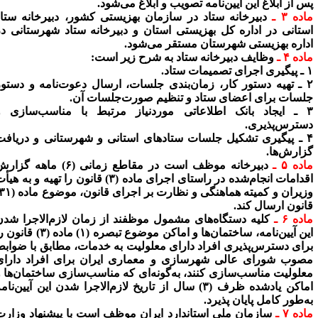
س از ابلاغ این آیین‌نامه تصویب و ابلاغ می‌شود.
ده ۳ ـ
دبیرخانه ستاد در سازمان بهزیستی کشور، دبیرخانه ستاد
ستانی در اداره کل بهزیستی استان و دبیرخانه ستاد شهرستانی در
داره بهزیستی شهرستان مستقر می‌شود.
ده ۴ ـ
وظایف دبیرخانه ستاد به شرح زیر است:
تصمیمات ستاد.
۲ ـ تهیه دستور کار، زمان‌بندی جلسات، ارسال دعوت‌نامه و دستور
لسات برای اعضای ستاد و تنظیم صورت‌جلسات آن.
۳ ـ ایجاد بانک اطلاعاتی موردنیاز مرتبط با مناسب‌سازی و
سترس‌پذیری.
۴ ـ پیگیری تشکیل جلسات ستادهای استانی و شهرستانی و دریافت
زارش‌ها.
ده ۵ ـ
دبیرخانه موظف است در مقاطع زمانی (۶) ماهه گزارش
اقدامات انجام‌شده در راستای اجرای ماده (۳) قانون را تهیه و به هیأت
وزیران و کمیته هماهنگی و نظارت بر اجرای قانون، موضوع ماده (۳۱)
انون ارسال کند.
ده ۶ ـ
کلیه دستگاه‌های مشمول موظفند از زمان لازم‌الاجرا شدن
این آیین‌نامه، ساختمان‌ها و اماکن موضوع تبصره (۱) ماده (۳) قانون را
رای دسترس‌پذیری افراد دارای معلولیت به خدمات، مطابق با ضوابط
صوب شورای عالی شهرسازی و معماری ایران برای افراد دارای
علولیت مناسب‌سازی کنند، به‌گونه‌ای که مناسب‌سازی ساختمان‌ها و
اماکن یادشده ظرف (۳) سال از تاریخ لازم‌الاجرا شدن این آیین‌نامه
ه‌طور کامل پایان پذیرد.
ده ۷ ـ
سازمان ملی استاندارد ایران موظف است با پیشنهاد وزارت