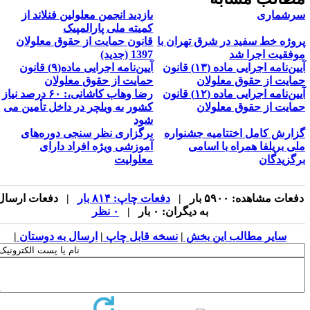
رشماری
بازدید انجمن معلولین فنلاند از
کمیته ملی پارالمپیک
روژه خط سفید در شرق تهران با
قانون حمایت از حقوق معلولان
وفقیت اجرا شد
1397 (جدید)
آیین‌نامه اجرایی ماده (۱۳) قانون
آیین‌نامه اجرایی ماده(۹) قانون
مایت از حقوق معلولان
حمایت از حقوق معلولان
آیین‌نامه اجرایی ماده (۱۲) قانون
رضا وهاب کاشانی،: ۶۰ درصد نیاز
مایت از حقوق معلولان
کشور به ویلچر در داخل تأمین می
شود
زارش کامل اختتامیه جشنواره
​برگزاری نظر سنجی دوره‌های
لی بریلفا همراه با اسامی
آموزشی ویژه افراد دارای
رگزیدگان
معلولیت
فعات مشاهده: ۵۹۰۰ بار |
دفعات چاپ: ۸۱۴ بار
| دفعات ارسال
به دیگران: ۰ بار |
۰ نظر
سایر مطالب این بخش
|
نسخه قابل چاپ
|
ارسال به دوستان
|