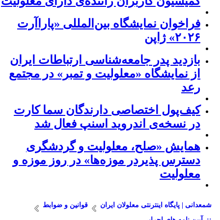
کمیسیون کاربران راننده‌ی دارای معلولیت
فراخوان نمایشگاه بین‌المللی «پاراآرت
۲۰۲۶» ژاپن
بازدید پدر جامعه‌شناسی ارتباطات ایران
از نمایشگاه «معلولیت و تمبر» در مجتمع
رعد
کیف‌پول اختصاصی دارندگان سما کارت
در نسخه‌ی اندروید اسنپ فعال شد
همایش «صلح، معلولیت و گردشگری
دسترس پذیردر موزه‌ها» در روز موزه و
معلولیت
شمعدانی | پایگاه اینترنتی معلولان ایران
قوانین و ضوابط
::. آیین نامه های اجرایی