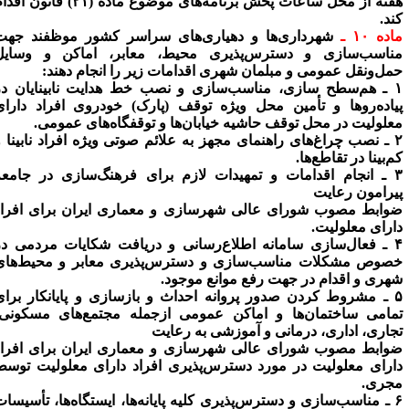
هفته از محل ساعات پخش برنامه‌های موضوع ماده (۲۱) قانون اقدام
ند.
ده ۱۰ ـ
شهرداری‌ها و دهیاری‌های سراسر کشور موظفند جهت
ناسب‌سازی و دسترس‌پذیری محیط، معابر، اماکن و وسایل
مل‌ونقل عمومی و مبلمان شهری اقدامات زیر را انجام دهند:
۱ ـ هم‌سطح سازی، مناسب‌سازی و نصب خط هدایت نابینایان در
یاده‌روها و تأمین محل ویژه توقف (پارک) خودروی افراد دارای
علولیت در محل توقف حاشیه خیابان‌ها و توقفگاه‌های عمومی.
۲ ـ نصب چراغ‌های راهنمای مجهز به علائم صوتی ویژه افراد نابینا و
م‌بینا در تقاطع‌ها.
۳ ـ انجام اقدامات و تمهیدات لازم برای فرهنگ‌سازی در جامعه
یرامون رعایت
وابط مصوب شورای عالی شهرسازی و معماری ایران برای افراد
ارای معلولیت.
۴ ـ فعال‌سازی سامانه اطلاع‌رسانی و دریافت شکایات مردمی در
صوص مشکلات مناسب‌سازی و دسترس‌پذیری معابر و محیط‌های
هری و اقدام در جهت رفع موانع موجود.
۵ ـ مشروط کردن صدور پروانه احداث و بازسازی و پایانکار برای
مامی ساختمان‌ها و اماکن عمومی ازجمله مجتمع‌های مسکونی،
جاری، اداری، درمانی و آموزشی به رعایت
وابط مصوب شورای عالی شهرسازی و معماری ایران برای افراد
ارای معلولیت در مورد دسترس‌پذیری افراد دارای معلولیت توسط
جری.
۶ ـ مناسب‌سازی و دسترس‌پذیری کلیه پایانه‌ها، ایستگاه‌ها، تأسیسات