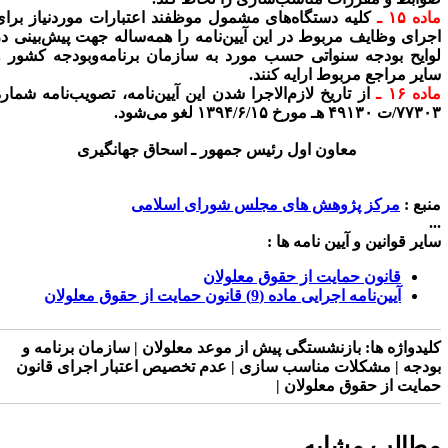
ده ۱۵ ـ
کلیه دستگاه‌های مشمول موظفند اعتبارات موردنیاز برای
جرای وظایف مربوط در این آیین‌نامه را همه‌ساله جهت پیش‌بینی در
وایح بودجه سنواتی حسب مورد به سازمان برنامه‌وبودجه کشور و
ایر مراجع مربوط ارایه کنند.
ده ۱۶ ـ
از تاریخ لازم‌الاجرا شدن این آیین‌نامه، تصویب‌نامه شماره
/ت ۴۹۱۳۰ هـ مورخ ۱۳۹۴/۶/۱۵ لغو می‌شود.
معاون اول رئیس‎ جمهور ـ اسحاق جهانگیری
نبع :
مرکز پژوهش های مجلس شورای اسلامی
.
ایر قوانین و آیین نامه ها :
قانون حمایت از حقوق معلولان
آیین‌نامه اجرایی ماده (9) قانون حمایت از حقوق معلولان
لیدواژه ها:
بازنشستگی پیش از موعد معلولان | سازمان برنامه و
ودجه | مشکلات مناسب سازی | عدم تخصیص اعتبار اجرای قانون
مایت از حقوق معلولان |
طالب مشابه