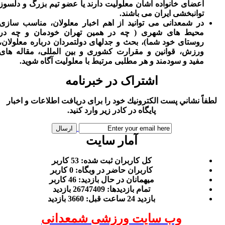
اعضای خانواده اشان معلولیت دارند یا عضو تیم بزرگ و دلسوز
توانبخشی ایران می باشند.
در شمعدانی می توانید از اهم اخبار معلولان، مناسب سازی
محیط های شهری ( چه در همین تهران خودمان و چه در
روستای خود شما)، بحث و جدلهای دولتمردان درباره معلولان،
ورزش، قوانین و مقرارت کشوری و بین المللی، مقاله های
مفید و سودمند و هر مطلبی مرتبط با معلولیت آگاه شوید.
اشتراک در خبرنامه
لطفاً نشاني پست الكترونيك خود را برای دريافت اطلاعات و اخبار
پايگاه در كادر زير وارد كنيد.
آمار سایت
كل کاربران ثبت شده: 53 کاربر
کاربران حاضر در وبگاه: 0 کاربر
ميهمانان در حال بازديد: 46 کاربر
تمام بازديد‌ها: 26747409 بازدید
بازديد 24 ساعت قبل: 3660 بازدید
وب سایت ورزشی شمعدانی