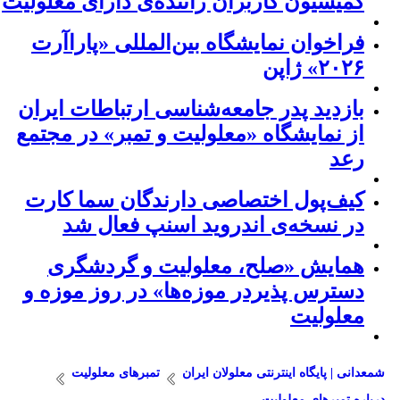
کمیسیون کاربران راننده‌ی دارای معلولیت
فراخوان نمایشگاه بین‌المللی «پاراآرت
۲۰۲۶» ژاپن
بازدید پدر جامعه‌شناسی ارتباطات ایران
از نمایشگاه «معلولیت و تمبر» در مجتمع
رعد
کیف‌پول اختصاصی دارندگان سما کارت
در نسخه‌ی اندروید اسنپ فعال شد
همایش «صلح، معلولیت و گردشگری
دسترس پذیردر موزه‌ها» در روز موزه و
معلولیت
شمعدانی | پایگاه اینترنتی معلولان ایران
تمبرهای معلولیت
درباره تمبرهای معلولیت