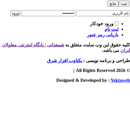
ورود خودکار
ثبت نام
بازیابی رمز عبور
یه حقوق این وب سایت متعلق به
شمعدانی | پایگاه اینترنتی معلولان
ران
می باشد.
احی و برنامه نویسی :
یکتاوب افزار شرق
© 2026 
Designed & Developed by :
Yektaw