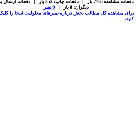
دفعات مشاهده: 776 بار | دفعات چاپ: 352 بار | دفعات ارسال به
دیگران: 0 بار |
0 نظر
رای مشاهده کل مطالب بخش
درباره تمبرهای معلولیت
اینجا را کلیک
نید.