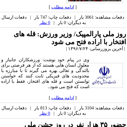
[
ادامه مطلب
]
دفعات مشاهده: 3061 بار | دفعات چاپ: 747 بار | دفعات ارسال
به دیگران: 0 بار |
0 نظر
روز ملی پارالمپیک/ وزیر ورزش: قله های
افتخار با اراده فتح می شود
| آخرین بروزرسانی: ۱۳۹۶/۷/۲۴ |
وی در پیام خود نوشت: ورزشکاران جانباز و
معلول انسان ‌هایی هستند که از هر فرصتی برای
بالندگی و تعالی بهره می ‌گیرند تا با مبارزه با
محدودیت های فیزیکی ثابت کنند که خواستن
توانستن است و قله ‌های افتخار، فقط با اراده
است که فتح می ‌شود..
[
ادامه مطلب
]
دفعات مشاهده: 3104 بار | دفعات چاپ: 813 بار | دفعات ارسال
به دیگران: 0 بار |
0 نظر
حضور ۳۵ هزار نفر در روز جشن ملی