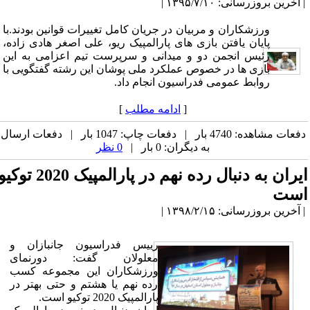
| آخرین بروزرسانی: ۱۳۹۵/۷/۱۰ |
ورزشکاران و مربیان در جریان کامل تغییرات قوانین بودند.با
پایان یافتن بازی های پارالمپیک ریو، علی اصغر هادی زاده،
رئیس انجمن دو و میدانی و سرپرست تیم اعزامی به این
بازی ها در خصوص عملکرد ملی پوشان این رشته گفتگویی با
روابط عمومی فدراسیون انجام داد.
[
ادامه مطلب
]
دفعات مشاهده: 4740 بار | دفعات چاپ: 1047 بار | دفعات ارسال
به دیگران: 0 بار |
0 نظر
​ایران به دنبال رده نهم در پارالمپیک 2020 توک
است
| آخرین بروزرسانی: ۱۳۹۸/۲/۱۵ |
رییس فدراسیون جانبازان و
معلولان گفت: دورنمای
ورزشکاران این مجموعه کسب
رده نهم یا هشتم و حتی بهتر در
پارالمپیک 2020 توکیو است.