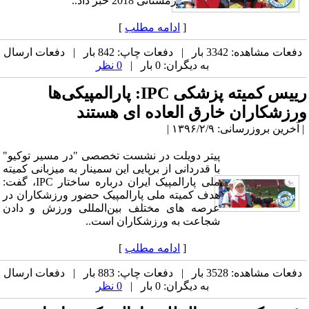
زمستانی 2018 خبر داد..
[
ادامه مطلب
]
دفعات مشاهده: 3342 بار | دفعات چاپ: 842 بار | دفعات ارسال
به دیگران: 0 بار |
0 نظر
رییس کمیته‌ پزشکی IPC: پارالمپیکی‌ها
ورزشکاران خارق العاده ای هستند
| آخرین بروزرسانی: ۱۳۹۶/۲/۹ |
پیتر دویلت در نشست تخصصی "در مسیر توکیو"
با قدردانی از برپایی این سمینار به میزبانی کمیته‌
ملی پارالمپیک ایران درباره ساختار IPC، گفت‌:
هدف کمیته‌ ملی پارالمپیک حضور ورزشکاران در
عرصه های مختلف بین‌المللی ورزش و دادن
شجاعت به ورزشکاران است..
[
ادامه مطلب
]
دفعات مشاهده: 3528 بار | دفعات چاپ: 883 بار | دفعات ارسال
به دیگران: 0 بار |
0 نظر