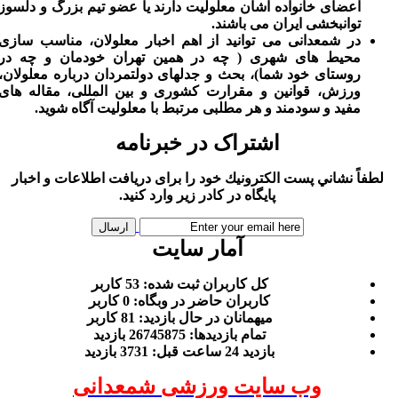
اعضای خانواده اشان معلولیت دارند یا عضو تیم بزرگ و دلسوز
توانبخشی ایران می باشند.
در شمعدانی می توانید از اهم اخبار معلولان، مناسب سازی
محیط های شهری ( چه در همین تهران خودمان و چه در
روستای خود شما)، بحث و جدلهای دولتمردان درباره معلولان،
ورزش، قوانین و مقرارت کشوری و بین المللی، مقاله های
مفید و سودمند و هر مطلبی مرتبط با معلولیت آگاه شوید.
اشتراک در خبرنامه
لطفاً نشاني پست الكترونيك خود را برای دريافت اطلاعات و اخبار
پايگاه در كادر زير وارد كنيد.
آمار سایت
كل کاربران ثبت شده: 53 کاربر
کاربران حاضر در وبگاه: 0 کاربر
ميهمانان در حال بازديد: 81 کاربر
تمام بازديد‌ها: 26745875 بازدید
بازديد 24 ساعت قبل: 3731 بازدید
وب سایت ورزشی شمعدانی