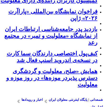
کمیسیون کاربران راننده‌ی دارای معلولیت
فراخوان نمایشگاه بین‌المللی «پاراآرت
۲۰۲۶» ژاپن
بازدید پدر جامعه‌شناسی ارتباطات ایران
از نمایشگاه «معلولیت و تمبر» در مجتمع
رعد
کیف‌پول اختصاصی دارندگان سما کارت
در نسخه‌ی اندروید اسنپ فعال شد
همایش «صلح، معلولیت و گردشگری
دسترس پذیردر موزه‌ها» در روز موزه و
معلولیت
شمعدانی | پایگاه اینترنتی معلولان ایران
اخبار و رویدادها
اخبار علمی