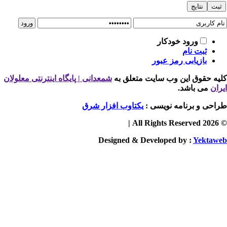
ورود خودکار
ثبت نام
بازیابی رمز عبور
یه حقوق این وب سایت متعلق به
شمعدانی | پایگاه اینترنتی معلولان
ران
می باشد.
احی و برنامه نویسی :
یکتاوب افزار شرق
© 2026 
Designed & Developed by :
Yektaw