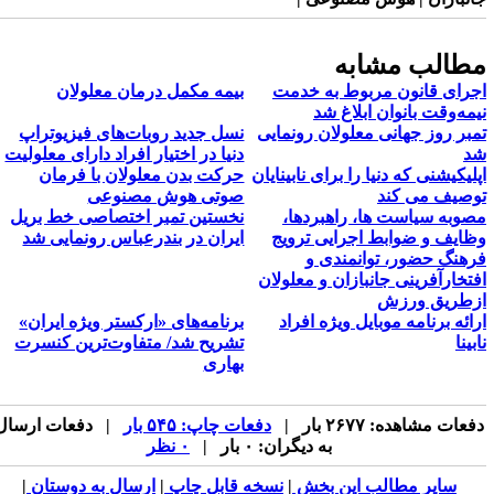
طالب مشابه
جرای قانون مربوط به خدمت
بیمه مکمل درمان معلولان
یمه‌وقت بانوان ابلاغ شد
مبر روز جهانی معلولان رونمایی
نسل جدید روبات‌های فیزیوتراپ
د
دنیا در اختیار افراد دارای معلولیت
پلیکیشنی که دنیا را برای نابینایان
حرکت بدن معلولان با فرمان
وصیف می کند
صوتی هوش مصنوعی
صوبه سیاست ها، راهبردها،
نخستین تمبر اختصاصی خط بریل
ظایف و ضوابط اجرایی ترویج
ایران در بندرعباس رونمایی شد
رهنگ حضور، توانمندی و
فتخارآفرینی جانبازان و معلولان
زطریق ورزش
رائه برنامه موبایل ویژه افراد
برنامه‌های «ارکستر ویژه ایران»
بینا
تشریح شد/ متفاوت‌ترین کنسرت
بهاری
فعات مشاهده: ۲۶۷۷ بار |
دفعات چاپ: ۵۴۵ بار
| دفعات ارسال
به دیگران: ۰ بار |
۰ نظر
سایر مطالب این بخش
|
نسخه قابل چاپ
|
ارسال به دوستان
|