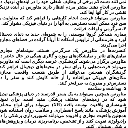
می‌کنند دست‌کم برخی از وظایف شغلی خود را در آینده‌ای نزدیک در
تاورس انجام دهند. بیشتر مردم انتظار دارند متاورس در آینده نزدیک
قشی در کار آنها ایفا کند.
تاورس می‌تواند فرصت انجام کارهایی را فراهم کند که معلولیت یا
ن فرد ممکن است دسترسی به آنها را در دنیای فیزیکی دشوار کند.
وقات فراغت
یماری همه‌گیر کرونا موسیقی را به شیوه‌ای جدید به دنیای دیجیتال
ورد و هنرمندانی از تراویس اسکات تا آریانا گرانده در فضاهای مجازی
جرا می‌کردند.
نسرت‌ها در متاورس یک سرگرمی هستند. سینماهای مجازی،
مایش‌های تئاتر و نمایشگاه‌های موزه و گالری همگی در حال حاضر در
تاورس برگزار می‌شوند. گردشگری عرصه دیگری است که متاورس
ی‌تواند فرصت‌هایی را برای سفر در محیط‌های دیجیتال فراهم کند.
ردشگران همچنین می‌توانند از طریق هدست واقعیت مجازی
کان‌های فیزیکی دورافتاده را از خانه کاوش کنند و سفر را در
سترس‌تر و مقرون به صرفه‌تر کنند.
و سلامت
تاورس همچنین می‌تواند به یک بستر قدرتمند در دنیای پزشکی تبدیل
ود که در زمینه‌های مختلف پزشکی مفید است. برای نمونه
شبیه‌سازی واقعیت توسعه یافته (XR) می‌تواند برای انواع مختلف
موزش پزشکی، مانند پاسخ اضطراری و سلامت روان استفاده شود.
مچنین واقعیت مجازی و افزوده می‌توانند تصویربرداری پزشکی را در
ادیولوژی تقویت کنند و از تشخیص، برنامه‌ریزی درمان و پژوهش‌های
زشکی پشتیبانی کنند.