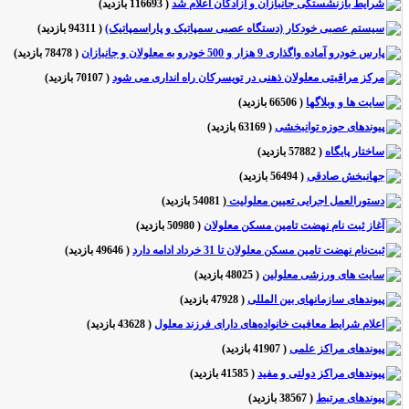
شرایط بازنشستگی جانبازان و آزادگان اعلام شد
(
116693 بازدید
)
سیستم عصبی خودکار (دستگاه عصبی سمپاتیک و پاراسمپاتیک)
(
94311 بازدید
)
پارس خودرو آماده واگذاری 9 هزار و 500 خودرو به معلولان و جانبازان
(
78478 بازدید
)
مرکز مراقبتی معلولان ذهنی در تویسرکان راه انداری می شود
(
70107 بازدید
)
سایت ها و وبلاگها
(
66506 بازدید
)
پیوندهای حوزه توانبخشی
(
63169 بازدید
)
ساختار پایگاه
(
57882 بازدید
)
جهانبخش صادقی
(
56494 بازدید
)
دستورالعمل اجرایی تعیین معلولیت
(
54081 بازدید
)
آغاز ثبت نام نهضت تامین مسکن معلولان
(
50980 بازدید
)
ثبت‌نام نهضت تامین مسکن معلولان تا 31 خرداد ادامه دارد
(
49646 بازدید
)
سایت های ورزشی معلولین
(
48025 بازدید
)
پیوندهای سازمانهای بین المللی
(
47928 بازدید
)
اعلام شرایط معافیت خانواده‌های دارای فرزند معلول
(
43628 بازدید
)
پیوندهای مراکز علمی
(
41907 بازدید
)
پیوندهای مراکز دولتی و مفید
(
41585 بازدید
)
پیوندهای مرتبط
(
38567 بازدید
)