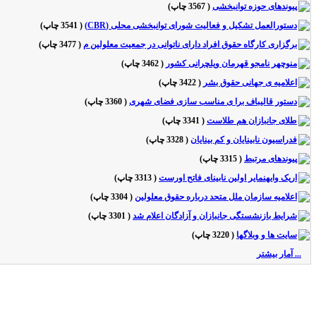
پیوندهای حوزه توانبخشی
(
3567 چاپ
)
دستورالعمل تشکیل و فعالیت شورای توانبخشی محلی (CBR)
(
3541 چاپ
)
برگزاری کارگاه حقوق افراد دارای ناتوانی در جمعیت معلولین م
(
3477 چاپ
)
منوچهر نامجو قهرمان ویلچرانی کشور
(
3462 چاپ
)
اعلامیه ی جهانی حقوق بشر
(
3422 چاپ
)
دستور قالیباف برا ی مناسب سازی فضای شهری
(
3360 چاپ
)
طلای جانبازان هم طلاست
(
3341 چاپ
)
فدراسیون نابینایان و کم بینایان
(
3328 چاپ
)
پیوندهای مرتبط
(
3315 چاپ
)
اریک وایهنمایر اولین نابینای فاتح اورست
(
3313 چاپ
)
اعلامیه سازمان ملل متحد درباره حقوق معلولین
(
3304 چاپ
)
شرایط بازنشستگی جانبازان و آزادگان اعلام شد
(
3301 چاپ
)
سایت ها و وبلاگها
(
3220 چاپ
)
... آمار بیشتر