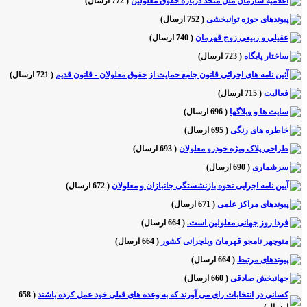
اعلامیه سازمان ملل متحد درباره حقوق معلولین
(
772 ارسال
)
پیوندهای حوزه توانبخشی
(
752 ارسال
)
عقیلی و ربیعی زوج قهرمان
(
740 ارسال
)
ساختار پایگاه
(
723 ارسال
)
آئین نامه های اجرائی قانون جامع حمایت از حقوق معلولان - قانون قدیم
(
721 ارسال
)
فعالیت
(
715 ارسال
)
سایت ها و وبلاگها
(
696 ارسال
)
خاطره های رنگی
(
695 ارسال
)
طراحی پلاک ویژه خودرو معلولان
(
693 ارسال
)
سرشماری
(
690 ارسال
)
آیین نامه اجرایی نحوه بازنشستگی جانبازان و معلولان
(
672 ارسال
)
پیوندهای مراکز علمی
(
671 ارسال
)
فردا روز جهانی معلولین است.
(
664 ارسال
)
منوچهر نامجو قهرمان ویلچرانی کشور
(
664 ارسال
)
پیوندهای مرتبط
(
664 ارسال
)
جهانبخش صادقی
(
660 ارسال
)
کسانی در انتخابات رای می آورند که به وعده های قبلی خود عمل کرده باشند
(
658