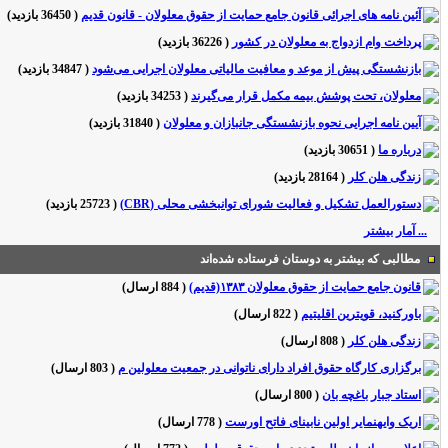
آئین نامه های اجرائی قانون جامع حمایت از حقوق معلولان - قانون قدیم
(
36450 بازدید
)
پرداخت وام ازدواج به معلولان در کشور
(
36226 بازدید
)
بازنشستگی پیش از موعد و معافیت مالیاتی معلولان اجرایی می‌شود
(
34847 بازدید
)
معلولان، تحت پوشش بیمه مکمل قرار می‌گیرند
(
34253 بازدید
)
آیین نامه اجرایی نحوه بازنشستگی جانبازان و معلولان
(
31840 بازدید
)
درباره ما
(
30651 بازدید
)
زندگی هلن کلر
(
28164 بازدید
)
دستورالعمل تشکیل و فعالیت شورای توانبخشی محلی (CBR)
(
25723 بازدید
)
... آمار بیشتر
مطالبی که بیشتر به دوستان فرستاده شده‌اند
قانون جامع حمایت از حقوق معلولان ۱۳۸۳(قدیم)
(
884 ارسال
)
باورکنید، قویترین اقلیتیم
(
822 ارسال
)
زندگی هلن کلر
(
808 ارسال
)
برگزاری کارگاه حقوق افراد دارای ناتوانی در جمعیت معلولین م
(
803 ارسال
)
استاد جبار باغچه بان
(
800 ارسال
)
اریک وایهنمایر اولین نابینای فاتح اورست
(
778 ارسال
)