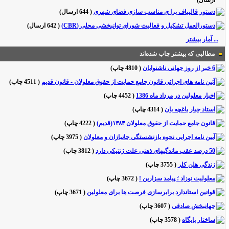
ارسال
)
دستور قالیباف برا ی مناسب سازی فضای شهری
(
644 ارسال
)
دستورالعمل تشکیل و فعالیت شورای توانبخشی محلی (CBR)
(
642 ارسال
)
... آمار بیشتر
مطالبی که بیشتر چاپ شده‌اند
6 خبر از روز جهانی ناشنوایان
(
4810 چاپ
)
آئین نامه های اجرائی قانون جامع حمایت از حقوق معلولان - قانون قدیم
(
4511 چاپ
)
اخبار معلولین در مرداد ماه 1386
(
4452 چاپ
)
استاد جبار باغچه بان
(
4314 چاپ
)
قانون جامع حمایت از حقوق معلولان ۱۳۸۳(قدیم)
(
4222 چاپ
)
آیین نامه اجرایی نحوه بازنشستگی جانبازان و معلولان
(
3975 چاپ
)
50 درصد عقب ماندگیهای ذهنی علت ژنتیکی دارد
(
3812 چاپ
)
زندگی هلن کلر
(
3755 چاپ
)
معلولیت نوزاد ؛ پیامد سزارین !
(
3672 چاپ
)
قوانین استاندارد برابرسازی فرصت ها برای معلولین
(
3671 چاپ
)
جهانبخش صادقی
(
3607 چاپ
)
ساختار پایگاه
(
3578 چاپ
)