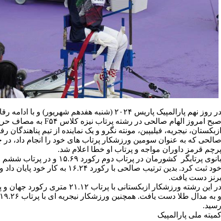
در روز نهم پارالمپیک پاریس ۲۰۲۴ (شنبه هفدهم شهریور) و 
صبح امروز الهام صالحی در رشته پرتا
زبکستان، نیجریه، فیلیپین، مونته نگرو و یک نماینده از تیم پناهندگان ر
الحی که به عنوان سومین ورزشکار پرتاب های خود را انجام داد، در‌ چهار 
رچم قرمز داوران مواجه و پرتاب او خطا اعلام شد.
خود ثبت کرد. بدین ترتیب صالحی با رکورد ۱۶.۲۴ ب
رنز دست یافت.
در‌ این رشته ورزشکار ازبکستانی با پرتاب ۲۱.۱۲
سید.
میته ملی پارالمپیک