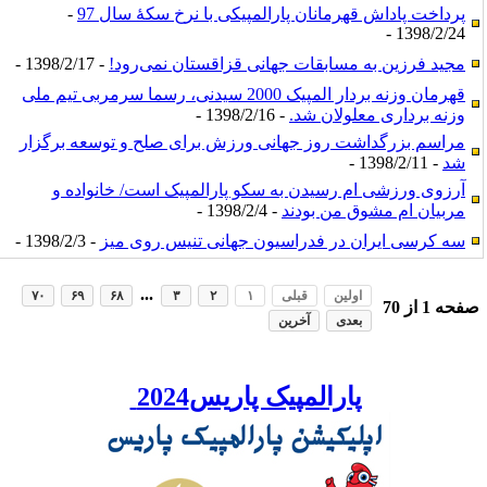
پرداخت پاداش قهرمانان پارالمپیکی با نرخ سکۀ سال 97
-
1398/2/24 -
مجید فرزین به مسابقات جهانی قزاقستان نمی‌رود!
- 1398/2/17 -
قهرمان وزنه‌ بردار المپیک 2000 سیدنی، رسما سرمربی تیم ملی
وزنه برداری معلولان شد.
- 1398/2/16 -
مراسم بزرگداشت روز جهانی ورزش برای صلح و توسعه برگزار
شد
- 1398/2/11 -
آرزوی ورزشی ام رسیدن به سکو پارالمپیک است/ خانواده و
مربیان ام مشوق من بودند
- 1398/2/4 -
سه کرسی ایران در فدراسیون جهانی تنیس روی میز
- 1398/2/3 -
...
اولین
قبلی
۱
۲
۳
۶۸
۶۹
۷۰
صفحه
1
از
70
بعدی
آخرین
پارالمپیک پاریس2024