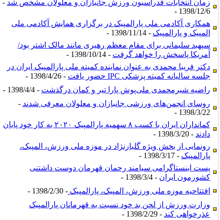
زمان انتخابات فدراسیون ورزش جانبازان و معلولان مشخص شد
-
1398/12/6 -
همکاری آکادمی ملی پارالمپیک در برگزاری همایش آکادمی ملی
المپیک و پارالمپیک
- 1398/11/14 -
سپهبد سلیمانی برای مقام معظم رهبری مانند مالک اشتر بود/
آمریکا پاسخش را خواهد گرفت
- 1398/10/14 -
دکتر فریبا محمدی به عنوان نماینده کمیته ملی پارالمپیک ایران در
جلسه سالیانه کمیته پزشکی IPC حضور یافت
- 1398/4/26 -
راضیه شیرمحمدی ملی‌پوش پارا تیر و کمان درگذشت
- 1398/4/4 -
روسای انجمن‌های ورزشی جانبازان و معلولان معرفی شدند
-
1398/3/22 -
کمانداران ایران با کسب ۸ سهمیه پارالمپیک ۲۰۲۰ به کار خود پایان
دادند
- 1398/3/20 -
رونمایی از بخش ویژه گلبارنژاد در موزه ملی ورزش، المپیک،
پارالمپیک
- 1398/3/17 -
پست اینستاگرامی سیامند رحمان قهرمان دوست داشتنی
کشورمون ایران
- 1398/3/4 -
افتتاحیه موزه ملی ورزش، المپیک، پارالمپیک
- 1398/2/30 -
وزارت ورزش از لحن بد خود نسبت به قهرمانان پارالمپیک
عذرخواهی کند
- 1398/2/29 -