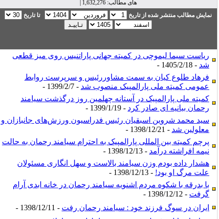
های مطالب: 1,632,276 |
نمایش مطالب منتشر شده از تاریخ
تا تاریخ
ریاست سیما لیموچی در کمیته جهانی پاراتنیس روی میز قطعی
شد
- 1405/2/18 -
فرهاد طلوع کیان به سمت مشاوررئیس و سرپرست روابط
عمومی کمیته ملی پارالمپیک منصوب شد
- 1399/2/7 -
کمیته ملی پارالمپیک در آستانه چهلمین روز درگذشت سیامند
رحمان بیانیه ای صادر کرد
- 1399/1/19 -
سید محمد شروین اسبقیان رئیس فدراسیون ورزش‌های جانبازان و
معلولین شد
- 1398/12/21 -
​پرچم کمیته بین المللی پارالمپیک به احترام سیامند رحمان به حالت
نیمه افراشته درآمد
- 1398/12/13 -
هشدار داده بودم وزن سیامند بالاست و سهل انگاری مسئولان
علت مرگ او بود!
- 1398/12/13 -
​با بدرقه با شکوه مردم اشنویه سیامند رحمان در خانه ابدی آرام
گرفت
- 1398/12/12 -
ایران در سوگ فرزند خود : سیامند رحمان رفت
- 1398/12/11 -