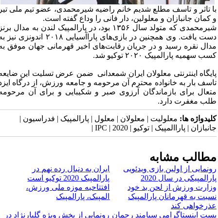
با تاثر و تاسف مطلع شدیم خانم راضیه شیرمحمدی، عضو تیم ملی تیر
و کمان جانبازان و معلولین، دار فانی را وداع گفته است.
شیرمحمدی که متولد سال ۱۳۵۶ بود، در پارالمپیک لندن به مدال برنز
دست یافت. وی همچنین در بازی‌های پاراآسیایی ۲۰۱۸ اندونزی نیز ب
مدال نقره رسید و در جریان رقابت‌های اخیر قهرمانی جهان موفق به
کسب سهمیه پارالمپیک ۲۰۲۰ توکیو شد.
پایگاه اینترنتی معلولان ایران شمعدانی ضمن عرض تسلیت این ضایعه
تاسف بار به خانواده محترم آن مرحومه و جامعه ورزش، از درگاه ایزد
متعال برای بازماندگان آرزوی صبر و شکیبایی و برای آن مرحومه
طلب مغفرت دارد.
کلیدواژه ها:
معلولیت | معلولان | معلول | پارالمپیک | فدراسیون |
جانبازان | پاراالمپیک | توکیو | 2020 | IPC |
مطالب مشابه
رونمایی از اولین بازی ویدئویی
​ایران به دنبال رده نهم در
پارالمپیکی در سال 2020
پارالمپیک 2020 توکیو است
وزارت ورزش از لحن بد خود
افتتاحیه موزه ملی ورزش،
نسبت به قهرمانان پارالمپیک
المپیک، پارالمپیک
عذرخواهی کند
پست اینستاگرامی سیامند رحمان
رونمایی از بخش ویژه گلبارنژاد در