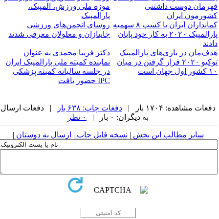
قهرمان دوست داشتنی
موزه ملی ورزش، المپیک،
کشورمون ایران
پارالمپیک
کمانداران ایران با کسب ۸ سهمیه
روسای انجمن‌های ورزشی
پارالمپیک ۲۰۲۰ به کار خود پایان
جانبازان و معلولان معرفی شدند
دادند
هدف‌مان در بازی‌های پارالمپیک
دکتر فریبا محمدی به عنوان
توکیو ۲۰۲۰ قرار گرفتن در میان
نماینده کمیته ملی پارالمپیک ایران
۱۰ کشور اول جهان است
در جلسه سالیانه کمیته پزشکی
IPC حضور یافت
دفعات مشاهده: ۱۷۰۴ بار |
دفعات چاپ: ۶۳۸ بار
| دفعات ارسال
به دیگران: ۰ بار |
۰ نظر
سایر مطالب این بخش
|
نسخه قابل چاپ
|
ارسال به دوستان
|