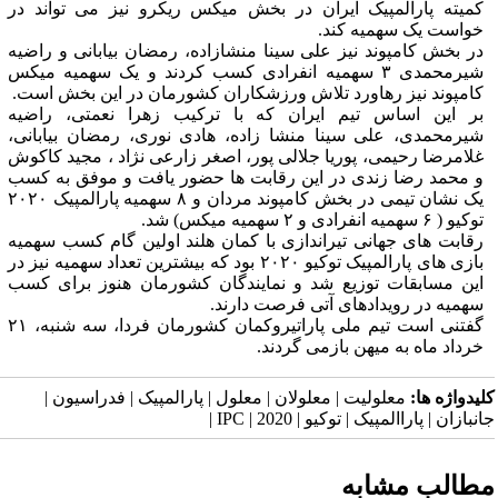
کمیته پارالمپیک ایران در بخش میکس ریکرو نیز می تواند در
خواست یک سهمیه کند.
در بخش کامپوند نیز علی سینا منشازاده، رمضان بیابانی و راضیه
شیرمحمدی ۳ سهمیه انفرادی کسب کردند و یک سهمیه میکس
کامپوند نیز رهاورد تلاش ورزشکاران کشورمان در این بخش است.
بر این اساس تیم ایران که با ترکیب زهرا نعمتی، راضیه
شیرمحمدی، علی سینا منشا زاده، هادی نوری، رمضان بیابانی،
غلامرضا رحیمی، پوریا جلالی پور، اصغر زارعی نژاد ، مجید کاکوش
و محمد رضا زندی در این رقابت ها حضور یافت و موفق به کسب
یک نشان تیمی در بخش کامپوند مردان و ۸ سهمیه پارالمپیک ۲۰۲۰
توکیو ( ۶ سهمیه انفرادی و ۲ سهمیه میکس) شد.
رقابت های جهانی تیراندازی با کمان هلند اولین گام کسب سهمیه
بازی های پارالمپیک توکیو ۲۰۲۰ بود که بیشترین تعداد سهمیه نیز در
این مسابقات توزیع شد و نمایندگان کشورمان هنوز برای کسب
سهمیه در رویدادهای آتی فرصت دارند.
گفتنی است تیم ملی پاراتیروکمان کشورمان فردا، سه شنبه، ۲۱
خرداد ماه به میهن بازمی گردند.
کلیدواژه ها:
معلولیت | معلولان | معلول | پارالمپیک | فدراسیون |
جانبازان | پاراالمپیک | توکیو | 2020 | IPC |
مطالب مشابه