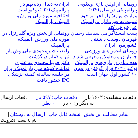
رونمایی از اولین بازی ویدئویی
​ایران به دنبال رده نهم در
پارالمپیکی در سال 2020
پارالمپیک 2020 توکیو است
وزارت ورزش از لحن بد خود
افتتاحیه موزه ملی ورزش،
نسبت به قهرمانان پارالمپیک
المپیک، پارالمپیک
عذرخواهی کند
پست اینستاگرامی سیامند رحمان
رونمایی از بخش ویژه گلبارنژاد در
قهرمان دوست داشتنی
موزه ملی ورزش، المپیک،
کشورمون ایران
پارالمپیک
روسای انجمن‌های ورزشی
راضیه شیرمحمدی ملی‌پوش پارا
جانبازان و معلولان معرفی شدند
تیر و کمان درگذشت
هدف‌مان در بازی‌های پارالمپیک
دکتر فریبا محمدی به عنوان
توکیو ۲۰۲۰ قرار گرفتن در میان
نماینده کمیته ملی پارالمپیک ایران
۱۰ کشور اول جهان است
در جلسه سالیانه کمیته پزشکی
IPC حضور یافت
دفعات مشاهده: ۱۶۰۲ بار |
دفعات چاپ: ۵۹۷ بار
| دفعات ارسال
به دیگران: ۰ بار |
۰ نظر
سایر مطالب این بخش
|
نسخه قابل چاپ
|
ارسال به دوستان
|