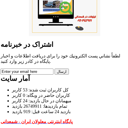
اشتراک در خبرنامه
لطفاً نشاني پست الكترونيك خود را برای دريافت اطلاعات و اخبار
پايگاه در كادر زير وارد كنيد.
آمار سایت
كل کاربران ثبت شده: 53 کاربر
کاربران حاضر در وبگاه: 0 کاربر
ميهمانان در حال بازديد: 24 کاربر
تمام بازديد‌ها: 26749911 بازدید
بازديد 24 ساعت قبل: 919 بازدید
پایگاه اینترنتی معلولان ایران - شمعدانی