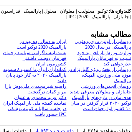
کلیدواژه ها:
توکیو | معلولیت | معلولان | معلول | پارالمپیک | فدراسیون
| جانبازان | پاراالمپیک | 2020 | IPC |
مطالب مشابه
رونمایی از اولین بازی ویدئویی
​ایران به دنبال رده نهم در
پارالمپیکی در سال 2020
پارالمپیک 2020 توکیو است
وزارت ورزش از لحن بد خود
پست اینستاگرامی سیامند رحمان
نسبت به قهرمانان پارالمپیک
قهرمان دوست داشتنی
عذرخواهی کند
کشورمون ایران
رونمایی از بخش ویژه گلبارنژاد در
کمانداران ایران با کسب ۸ سهمیه
موزه ملی ورزش، المپیک،
پارالمپیک ۲۰۲۰ به کار خود پایان
پارالمپیک
دادند
روسای انجمن‌های ورزشی
راضیه شیرمحمدی ملی‌پوش پارا
جانبازان و معلولان معرفی شدند
تیر و کمان درگذشت
هدف‌مان در بازی‌های پارالمپیک
دکتر فریبا محمدی به عنوان
توکیو ۲۰۲۰ قرار گرفتن در میان
نماینده کمیته ملی پارالمپیک ایران
۱۰ کشور اول جهان است
در جلسه سالیانه کمیته پزشکی
IPC حضور یافت
دفعات مشاهده: ۲۳۶۸ بار |
دفعات چاپ: ۵۹۳ بار
| دفعات ارسال