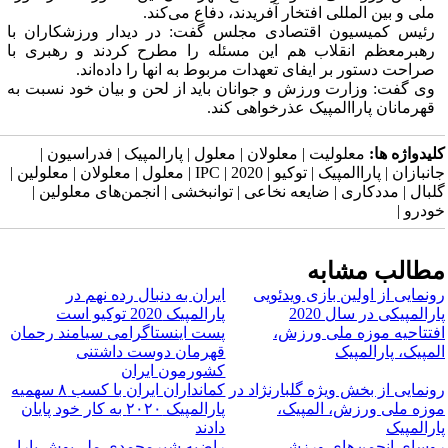
ملی و بین المللی افتخار آفریدند، دفاع می‌کند.
رئیس کمیسیون اقتصادی مجلس گفت: در دیدار ورزشکاران با
رهبرمعظم انقلاب هم این مسئله را مطرح کردند و رهبری با
صراحت دستور بر ایفای تعهدات مربوط به انها را داده‌اند.
وی گفت: وزارت ورزش و جوانان باید از لحن و بیان خود نسبت به
قهرمانان پاراالمپیک عذرخواهی کند.
کلیدواژه ها:
معلولیت | معلولان | معلول | پارالمپیک | فدراسیون |
جانبازان | پاراالمپیک | توکیو | 2020 | IPC | معلول | معلولان | معلولین |
گلبال | مددکاری | ضایعه نخاعی | توانبخشی | انجمن‌های معلولین |
خودرو |
مطالب مشابه
رونمایی از اولین بازی ویدئویی
​ایران به دنبال رده نهم در
پارالمپیکی در سال 2020
پارالمپیک 2020 توکیو است
افتتاحیه موزه ملی ورزش،
پست اینستاگرامی سیامند رحمان
المپیک، پارالمپیک
قهرمان دوست داشتنی
کشورمون ایران
رونمایی از بخش ویژه گلبارنژاد در
کمانداران ایران با کسب ۸ سهمیه
موزه ملی ورزش، المپیک،
پارالمپیک ۲۰۲۰ به کار خود پایان
پارالمپیک
دادند
روسای انجمن‌های ورزشی
راضیه شیرمحمدی ملی‌پوش پارا