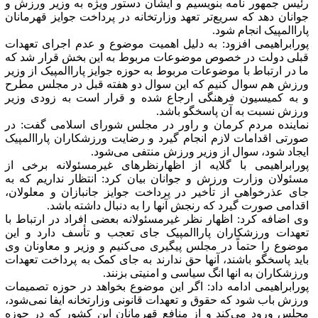
رئیس جمهور نامه بنویسیم و ایشان دستور ویژه به وزیر ورزش و
جوانان دهد که سریع‌تر تعهد وزارتخانه در پرداخت جوایز قهرمانان
پاراالمپیک انجام شود.
پورابراهیمی افزود: به دلیل اهمیت موضوع و عدم اجرای تعهدات
قبلی دولت در خصوص موضوعات مربوط به این بخش قرار شد که
ما در ارتباط با موضوعات مربوط به حوزه جوایز پاراالمپیک از وزیر
ورزش هم سوال کنیم که این سوال دو هفته قبل در مجلس مطرح
و به کمیسیون فرهنگی ارجاع شده و قرار است به زودی وزیر
ورزش نسبت به آن پاسخگو باشد.
نماینده مردم کرمان و راور در مجلس شورای اسلامی گفت: در
صورتی اقدامات لازم انجام گیرد و رضایت ورزشکاران پاراالمپیک
ایجاد شود، سوال از وزیر ورزش منتفی می‌شود.
پورابراهیمی با گلایه از اظهارنظرهای غیرمسئولانه برخی از
مسئولان وزارت ورزش و جوانان بیان کرد: انتظار نداریم که به
جای عذرخواهی از تأخیر در پرداخت جوایز جانبازان و معلولان،
اقدامی صورت گیرد که رنجش آنها را به دنبال داشته باشد.
وی اضافه کرد: اظهار نظر غیرمسئولانه بعضی افراد در ارتباط با
تعهدات ورزشکاران پاراالمپیک جای تعجب و تأسف دارد و این
موضوع را حتماً در مجلس پیگیری می‌کنیم و وزیر و معاونان وی
باید پاسخگو باشند، آنها حق ندارند به جای کمک به پرداخت تعهدات
ورزشکاران به انها انگ سیاسی و امنیتی بزنند.
پورابراهیمی ادامه داد: اگر این موضوع بخواهد در حوزه تصمیمات
ورزش باب شود که حقوق و تعهدات قانونی وزارتخانه ایفا نمی‌شود،
مجلس ورود می‌کند و از منافع قهرمانان این کشور که در حوزه