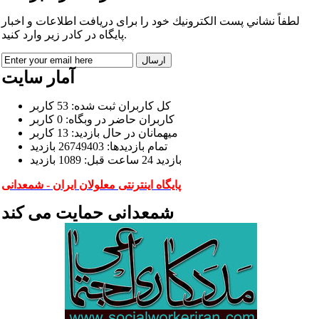
لطفاً نشاني پست الكترونيك خود را برای دريافت اطلاعات و اخبار
پايگاه در كادر زير وارد كنيد.
آمار سایت
كل کاربران ثبت شده: 53 کاربر
کاربران حاضر در وبگاه: 0 کاربر
ميهمانان در حال بازديد: 13 کاربر
تمام بازديد‌ها: 26749403 بازدید
بازديد 24 ساعت قبل: 1089 بازدید
پایگاه اینترنتی معلولان ایران - شمعدانی
شمعدانی حمایت می کند