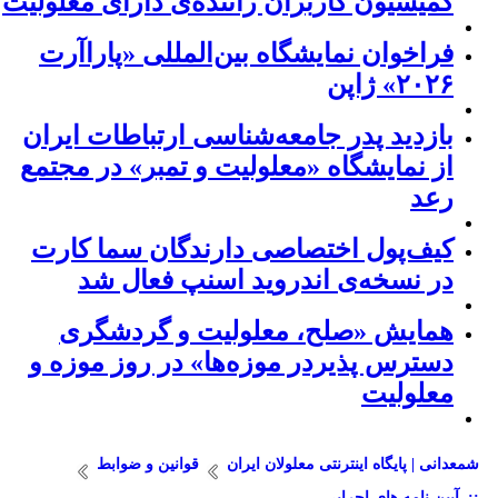
کمیسیون کاربران راننده‌ی دارای معلولیت
فراخوان نمایشگاه بین‌المللی «پاراآرت
۲۰۲۶» ژاپن
بازدید پدر جامعه‌شناسی ارتباطات ایران
از نمایشگاه «معلولیت و تمبر» در مجتمع
رعد
کیف‌پول اختصاصی دارندگان سما کارت
در نسخه‌ی اندروید اسنپ فعال شد
همایش «صلح، معلولیت و گردشگری
دسترس پذیردر موزه‌ها» در روز موزه و
معلولیت
شمعدانی | پایگاه اینترنتی معلولان ایران
قوانین و ضوابط
::. آیین نامه های اجرایی