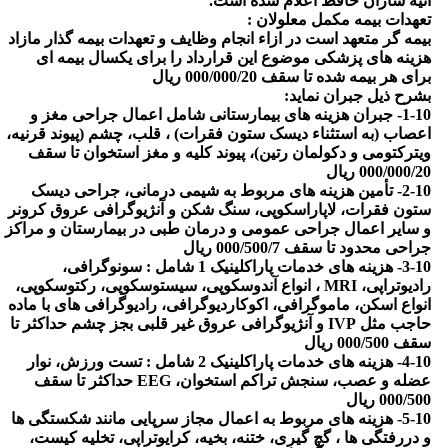
آتیه سازان حافظ اعلام شده است.
تعهدات بیمه مکمل معلولان :
بیمه گر متعهد است در ازاء انجام وظایف و تعهدات بیمه گذار مازاد
هزینه های پزشکی موضوع این قرارداد را برای یکسال بیمه ای
برای هر بیمه شده تا سقف 000/000/20 ریال
بشرح ذیل جبران نماید:
1-10- جبران هزینه های بیمارستانی شامل اعمال جراحی مغز و
اعصاب (به استثناء دیسک ستون فقرات) ، قلب، چشم (پیوند قرنیه،
ویترکتومی و دکولمان رتین)، پیوند کلیه و مغز استخوان تا سقف
000/000/20 ریال
2-10- تأمین هزینه های مربوط به شیمی درمانی، جراحی دیسک
ستون فقرات، لاپاراسکوپی، سنگ شکن و آنژیوگرافی عروق کرونر
و سایر اعمال جراحی عمومی و درمان طبی در بیمارستان و مراکز
جراحی محدود تا سقف 000/500/7 ریال
3-10- هزینه های خدمات پاراکلینیک 1 شامل : سونوگرافی،
رادیوتراپی، MRI ، انواع آندوسکوپی، سیستوسکوپی، رکتوسکوپی،
انواع اسکن، ماموگرافی، اکوکاردیوگرافی، رادیوگرافی های با ماده
حاجب مثل IVP و آنژیوگرافی عروق غیر قلبی بجز چشم حداکثر تا
سقف 000/500 ریال
4-10- هزینه های خدمات پاراکلینیک 2 شامل : تست ورزش، نوار
عضله و عصب، سنجش تراکم استخوان، EEG حداکثر تا سقف
000/500 ریال
5-10- هزینه های مربوط به اعمال مجاز سرپایی مانند شکستگی ها
و دررفتگی ها ، گچ گیری، ختنه، بخیه، کرایوتراپی، تخلیه کیست،