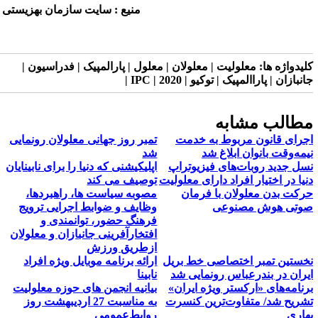
منیع : سایت سازمان بهزیستی
لیدواژه ها:
معلولیت | معلولان | معلول | پارالمپیک | فدراسیون |
نبازان | پاراالمپیک | توکیو | 2020 | IPC |
طالب مشابه
جرای قانون مربوط به خدمت
تمبر روز جهانی معلولان رونمایی
یمه‌وقت بانوان ابلاغ شد
شد
سل جدید روبات‌های فیزیوتراپ
اپلیکیشنی که دنیا را برای نابینایان
نیا در اختیار افراد دارای معلولیت
توصیف می کند
رکت بدن معلولان با فرمان
مصوبه سیاست ها، راهبردها،
وتی هوش مصنوعی
وظایف و ضوابط اجرایی ترویج
فرهنگ حضور، توانمندی و
افتخارآفرینی جانبازان و معلولان
ازطریق ورزش
خستین تمبر اختصاصی خط بریل
ارائه برنامه موبایل ویژه افراد
یران در بندرعباس رونمایی شد
نابینا
رنامه‌های «ارکستر ویژه ایران»
بیانیه انجمن های حوزه معلولیت
شریح شد/ متفاوت‌ترین کنسرت
به مناسبت 27 اردیبهشت روز
هاری
روابط‌عمومی