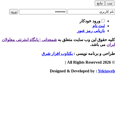
ورود خودکار
ثبت نام
بازیابی رمز عبور
یه حقوق این وب سایت متعلق به
شمعدانی | پایگاه اینترنتی معلولان
ران
می باشد.
احی و برنامه نویسی :
یکتاوب افزار شرق
© 2026 
Designed & Developed by :
Yektaw