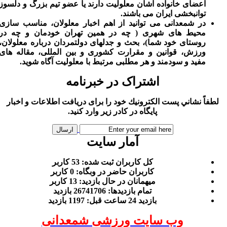
اعضای خانواده اشان معلولیت دارند یا عضو تیم بزرگ و دلسوز
توانبخشی ایران می باشند.
در شمعدانی می توانید از اهم اخبار معلولان، مناسب سازی
محیط های شهری ( چه در همین تهران خودمان و چه در
روستای خود شما)، بحث و جدلهای دولتمردان درباره معلولان،
ورزش، قوانین و مقرارت کشوری و بین المللی، مقاله های
مفید و سودمند و هر مطلبی مرتبط با معلولیت آگاه شوید.
اشتراک در خبرنامه
لطفاً نشاني پست الكترونيك خود را برای دريافت اطلاعات و اخبار
پايگاه در كادر زير وارد كنيد.
آمار سایت
كل کاربران ثبت شده: 53 کاربر
کاربران حاضر در وبگاه: 0 کاربر
ميهمانان در حال بازديد: 13 کاربر
تمام بازديد‌ها: 26741706 بازدید
بازديد 24 ساعت قبل: 1197 بازدید
وب سایت ورزشی شمعدانی