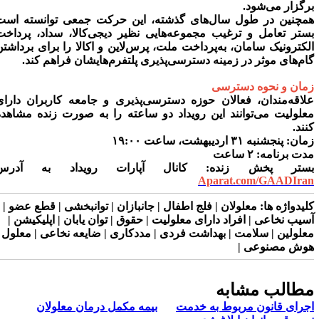
رگزار می‌شود.
مچنین در طول سال‌های گذشته، این حرکت جمعی توانسته است
ستر تعامل و ترغیب مجموعه‌هایی نظیر دیجی‌کالا، سداد، پرداخت
لکترونیک سامان، به‌پرداخت ملت، پرس‌لاین و اکالا را برای برداشتن
ام‌های موثر در زمینه دسترسی‌پذیری پلتفرم‌هایشان فراهم کند.
مان و نحوه دسترسی
لاقه‌مندان، فعالان حوزه دسترسی‌پذیری و جامعه کاربران دارای
علولیت می‌توانند این رویداد دو ساعته را به صورت زنده مشاهده
نند.
مان:
پنجشنبه ۳۱ اردیبهشت، ساعت ۱۹:۰۰
دت برنامه:
۲ ساعت
ستر پخش زنده:
کانال آپارات رویداد به آدرس
Aparat.com/GAADIra
لیدواژه ها:
معلولان | فلج اطفال | جانبازان | توانبخشی | قطع عضو |
سیب نخاعی | افراد دارای معلولیت | حقوق | توان یابان | اپلیکیشن |
علولین | سلامت | بهداشت فردی | مددکاری | ضایعه نخاعی | معلول |
وش مصنوعی |
طالب مشابه
جرای قانون مربوط به خدمت
بیمه مکمل درمان معلولان