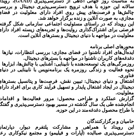
به مناسبت روز جهانی آگاهی از دسترسی‌پذیری (GAAD)، رویداد
الانه این حوزه با هدف ترویج دسترسی‌پذیری دیجیتال و بررسی
الش‌ها و فرصت‌های پیش روی افراد دارای معلولیت در فضای
جازی، به صورت آنلاین و زنده برگزار خواهد شد.
ین رویداد که در راستای مسئولیت اجتماعی سازمانی شکل گرفته،
رصتی برای اشتراک‌گذاری روایت‌ها و تجربه‌های زیسته افراد دارای
علولیت در مواجهه با دنیای دیجیتال و بسترهای آنلاین است.
حورهای اصلی برنامه
یده‌آل‌های افراد ناشنوا در فضای مجازی:
بررسی انتظارات، نیازها و
غدغه‌های کاربران ناشنوا در مواجهه با بسترهای دیجیتال.
وزمرگی‌های یک توسعه‌دهنده با نابینایی:
آشنایی با چالش‌ها، ابزارها و
حوه فعالیت و زندگی روزمره یک برنامه‌نویس با نابینایی در دنیای
ناوری.
شتغال و دنیای دیجیتال:
تبیین نقش، فرصت‌ها و پتانسیل بسترهای
یجیتال در ایجاد اشتغال پایدار و تسهیل فرآیند کاری برای افراد دارای
علولیت.
زارش عملکرد و طراحی محصول:
مرور فعالیت‌ها و اقدامات
نجام‌شده طی یک سال گذشته در مسیر بهبود دسترسی‌پذیری و گفتگو
ا طراح محصول دغدغه‌مند در این حوزه.
امیان و برگزارکنندگان
ین رویداد با همراهی و مشارکت پلتفرم دیوار، دپارتمان
سترسی‌پذیری صباایده (آپارات و فیلیمو) و مجتمع نیکوکاری رعد