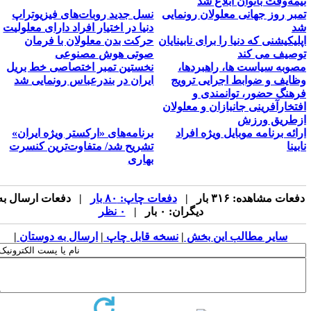
یمه‌وقت بانوان ابلاغ شد
مبر روز جهانی معلولان رونمایی
نسل جدید روبات‌های فیزیوتراپ
د
دنیا در اختیار افراد دارای معلولیت
پلیکیشنی که دنیا را برای نابینایان
حرکت بدن معلولان با فرمان
وصیف می کند
صوتی هوش مصنوعی
صوبه سیاست ها، راهبردها،
نخستین تمبر اختصاصی خط بریل
ظایف و ضوابط اجرایی ترویج
ایران در بندرعباس رونمایی شد
رهنگ حضور، توانمندی و
فتخارآفرینی جانبازان و معلولان
زطریق ورزش
رائه برنامه موبایل ویژه افراد
برنامه‌های «ارکستر ویژه ایران»
بینا
تشریح شد/ متفاوت‌ترین کنسرت
بهاری
فعات مشاهده: ۳۱۶ بار |
دفعات چاپ: ۸۰ بار
| دفعات ارسال به
دیگران: ۰ بار |
۰ نظر
سایر مطالب این بخش
|
نسخه قابل چاپ
|
ارسال به دوستان
|