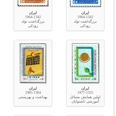
ایران
ایران
1976-1354
1964-1342
برزگداشت تولد
پیشگیری از نابینایی
رودکی
ایران
ایران
1984-1363
1985-1364
بهداشت و بهزیستی
تجلیل از جانبازان