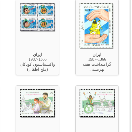
ایران
ایران
1990-1368
1987-1366
واکسیناسیون کودکان
روز جانبازان انقالب
(فلج اطفال)
اسلامی