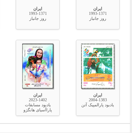
ایران
ایران
1997-1375
1993-1371
روز جانباز
واکسیناسیون فلج
اطفال
ایران
2023-1402
یادبود مسابقات
پاراآسیای هانگژو