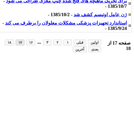
برای تحریک ماهیچه های فلج شده چیپ مغزی طراحی می شود
-
1385/10/7 -
ژن عامل اوتیسم کشف شد
- 1385/10/2 -
استاندارد تجهیزات پزشکی مشکلات معلولان را برطرف می کند
-
1385/9/24 -
...
فحه
17
از
اولین
قبلی
۱
۲
۳
۱۶
۱۷
۱۸
1
بعدی
آخرین