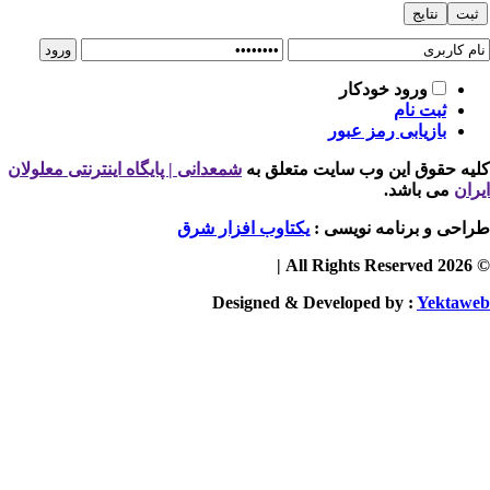
ورود خودکار
ثبت نام
بازیابی رمز عبور
یه حقوق این وب سایت متعلق به
شمعدانی | پایگاه اینترنتی معلولان
ران
می باشد.
احی و برنامه نویسی :
یکتاوب افزار شرق
© 2026 
Designed & Developed by :
Yektaw