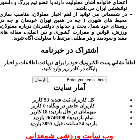
اعضای خانواده اشان معلولیت دارند یا عضو تیم بزرگ و دلسوز
توانبخشی ایران می باشند.
در شمعدانی می توانید از اهم اخبار معلولان، مناسب سازی
محیط های شهری ( چه در همین تهران خودمان و چه در
روستای خود شما)، بحث و جدلهای دولتمردان درباره معلولان،
ورزش، قوانین و مقرارت کشوری و بین المللی، مقاله های
مفید و سودمند و هر مطلبی مرتبط با معلولیت آگاه شوید.
اشتراک در خبرنامه
لطفاً نشاني پست الكترونيك خود را برای دريافت اطلاعات و اخبار
پايگاه در كادر زير وارد كنيد.
آمار سایت
كل کاربران ثبت شده: 53 کاربر
کاربران حاضر در وبگاه: 0 کاربر
ميهمانان در حال بازديد: 18 کاربر
تمام بازديد‌ها: 26746398 بازدید
بازديد 24 ساعت قبل: 3855 بازدید
وب سایت ورزشی شمعدانی