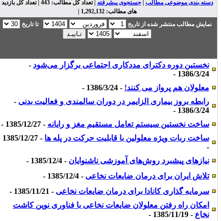
دسته بندی موضوعی مطالب
|
جستجوی پیشرفته
| تعداد کل مطالب: 443 | تعداد کل بازدید
های مطالب: 1,292,132 |
نمایش مطالب منتشر شده از تاریخ
تا تاریخ
نخستین دوره دکترای مددکاری اجتماعی برگزار می‌شود
-
1386/3/24 -
معلولان هم پرواز می کنند!
- 1386/3/24 -
رابطه بروز بیماری الزایمر در دوران سالمندی و فعالیت بدنی
-
1386/3/24 -
ساخت نخستین سیستم تعامل مستقیم مغز و رایانه
- 1385/12/27 -
ساخت ربات ویژه معلولین با قابلیت حرکت در پله ها
- 1385/12/27
-
نیازهای پیشبرد روش‌های آموزشی ناشنوایان
- 1385/12/4 -
تلاش ایران برای درمان ضایعات نخاعی
- 1385/12/4 -
سرمایه گذاری کانادا برای درمان ضایعات نخاعی
- 1385/11/21 -
امکان راه رفتن معلولان ضایعات نخاعی با فناوری نوین کاشت
نخاع
- 1385/11/19 -