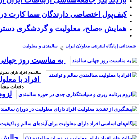
بازدید پدر جامعه‌شناسی ارتباطات ایران ا
کیف‌پول اختصاصی دارندگان سما کارت در 
همایش «صلح، معلولیت و گردشگری دسترس 
شمعدانی | پایگاه اینترنتی معلولان ایران
سالمندی و معلولیت
به مناسبت روز جهانی
سالمندی افراد دارای معلول
افراد با معلو
دفعات مشاهده: 807 بار | دفعات چاپ: 197 بار | دفعات ار
لزوم
چالش‌ه