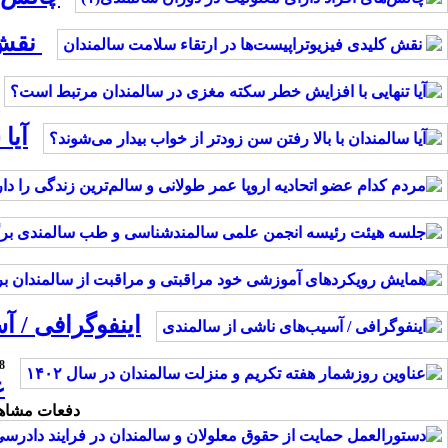
نقش 
آیا
اینفوگرافی / آ
14-8 
ع
دفعات مشاهده: 1445 بار | دفعات چاپ: 460 بار | دفعات ارسا