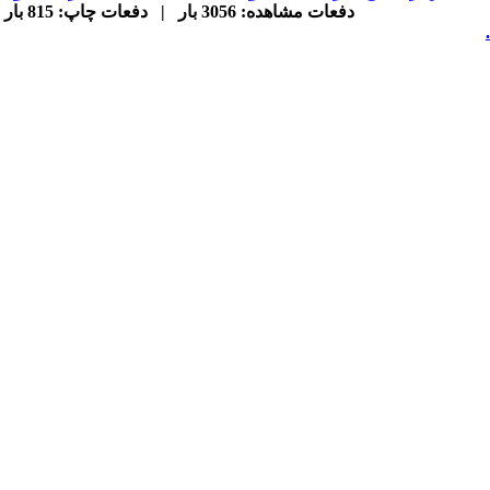
دفعات مشاهده: 3056 بار | دفعات چاپ: 815 بار | دفعات ارسال به دیگران: 0 بار |