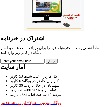
اشتراک در خبرنامه
لطفاً نشاني پست الكترونيك خود را برای دريافت اطلاعات و اخبار
پايگاه در كادر زير وارد كنيد.
آمار سایت
كل کاربران ثبت شده: 53 کاربر
کاربران حاضر در وبگاه: 0 کاربر
ميهمانان در حال بازديد: 36 کاربر
تمام بازديد‌ها: 26748074 بازدید
بازديد 24 ساعت قبل: 2782 بازدید
پایگاه اینترنتی معلولان ایران - شمعدانی