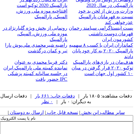
پارالمپیکی در سال 2020
پارالمپیک 2020 توکیو است
وزارت ورزش از لحن بد خود
افتتاحیه موزه ملی ورزش،
نسبت به قهرمانان پارالمپیک
المپیک، پارالمپیک
عذرخواهی کند
پست اینستاگرامی سیامند رحمان
رونمایی از بخش ویژه گلبارنژاد در
قهرمان دوست داشتنی
موزه ملی ورزش، المپیک،
کشورمون ایران
پارالمپیک
کمانداران ایران با کسب ۸ سهمیه
راضیه شیرمحمدی ملی‌پوش پارا
پارالمپیک ۲۰۲۰ به کار خود پایان
تیر و کمان درگذشت
دادند
هدف‌مان در بازی‌های پارالمپیک
دکتر فریبا محمدی به عنوان
توکیو ۲۰۲۰ قرار گرفتن در میان
نماینده کمیته ملی پارالمپیک ایران
۱۰ کشور اول جهان است
در جلسه سالیانه کمیته پزشکی
IPC حضور یافت
دفعات مشاهده: ۱۸۰۵ بار |
دفعات چاپ: ۶۶۱ بار
| دفعات ارسال
به دیگران: ۰ بار |
۰ نظر
سایر مطالب این بخش
|
نسخه قابل چاپ
|
ارسال به دوستان
|