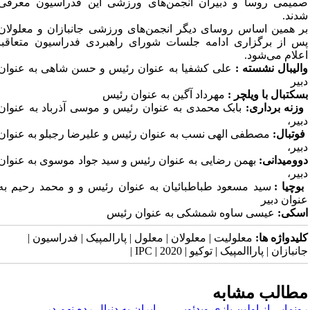
صمیمی روسا و دبیران انجمن‌های ورزشی این فدراسیون معرفی
شدند.
بر همین اساس
روسای دیگر انجمن‌های ورزشی جانبازان و معلولان
پس از برگزاری ادامه جلسات شورای راهبردی فدراسیون متعاقبا
اعلام می‌شود.
والیبال نشسته :
علی کشفیا به عنوان رئیس و حسن شاهی به عنوان
دبیر
بسکتبال با ویلچر :
مهر
داد آگین به عنوان رئیس
وزنه برداری:
بابک محمدی به عنوان رئیس و موسی آذرباد به عنوان
دبیر،
فوتبال:
مصطفی الهی نسب به عنوان رئیس و علیرضا رجبلو به عنوان
دبیر،
دوومیدانی:
بهمن رضایی به عنوان رئیس و سید جواد موسوی به عنوان
دبیر،
بوچیا :
سید مسعود طباطبائیان به عنوان رئیس و و محمد رحیم به
عنوان دبیر
اسکی:
عیسی ساوه شمشکی به عنوان رئیس
کلیدواژه ها:
معلولیت | معلولان | معلول | پارالمپیک | فدراسیون |
جانبازان | پاراالمپیک | توکیو | 2020 | IPC |
مطالب مشابه
رونمایی از اولین بازی ویدئویی
​ایران به دنبال رده نهم در