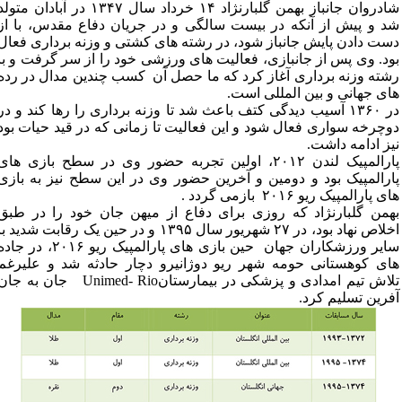
شادروان جانباز بهمن گلبارنژاد ۱۴ خرداد سال ۱۳۴۷ در آبادان متول
شد و پیش از آنکه در بیست سالگی و در جریان دفاع مقدس، با از
دست دادن پایش جانباز شود، در رشته های کشتی و وزنه برداری فعال
بود. وی پس از جانبازی، فعالیت های ورزشی خود را از سر گرفت و با
رشته وزنه برداری آغاز کرد که ما حصل آن کسب چندین مدال در رده
های جهانی و بین المللی است.
در ۱۳۶۰ آسیب دیدگی کتف باعث شد تا وزنه برداری را رها کند و در
دوچرخه سواری فعال شود و این فعالیت تا زمانی که در قید حیات بود
نیز ادامه داشت.
پارالمپیک لندن ۲۰۱۲، اولین تجربه حضور وی در سطح بازی های
پارالمپیک بود و دومین و آخرین حضور وی در این سطح نیز به بازی
های پارالمپیک ریو ۲۰۱۶ بازمی گردد .
بهمن گلبارنژاد که روزی برای دفاع از میهن جان خود را در طبق
اخلاص نهاد بود، در ۲۷ شهریور سال ۱۳۹۵ و در حین یک رقابت شدید ب
سایر ورزشکاران جهان حین بازی های پارالمپیک ریو ۲۰۱۶، در جا
های کوهستانی حومه شهر ریو دوژانیرو دچار حادثه شد و علیرغم
تلاش تیم امدادی و پزشکی در بیمارستانUnimed- Rio جان به جا
آفرین تسلیم کرد.