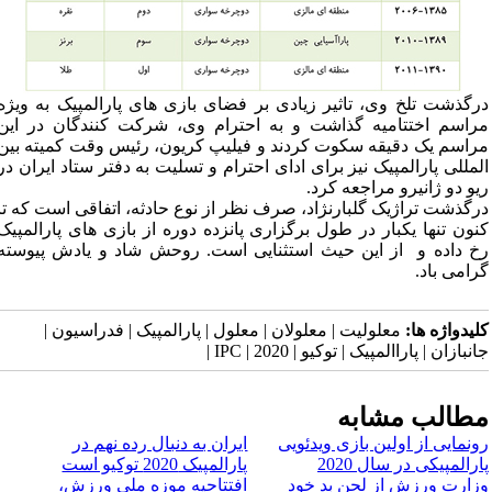
درگذشت تلخ وی، تاثیر زیادی بر فضای بازی های پارالمپیک به ویژه
مراسم اختتامیه گذاشت و به احترام وی، شرکت کنندگان در این
مراسم یک دقیقه سکوت کردند و فیلیپ کریون، رئیس وقت کمیته بین
المللی پارالمپیک نیز برای ادای احترام و تسلیت به دفتر ستاد ایران در
ریو دو ژانیرو مراجعه کرد.
درگذشت تراژیک گلبارنژاد، صرف نظر از نوع حادثه، اتفاقی است که تا
کنون تنها یکبار در طول برگزاری پانزده دوره از بازی های پارالمپیک
رخ داده و از این حیث استثنایی است. روحش شاد و یادش پیوسته
گرامی باد.
کلیدواژه ها:
معلولیت | معلولان | معلول | پارالمپیک | فدراسیون |
جانبازان | پاراالمپیک | توکیو | 2020 | IPC |
مطالب مشابه
رونمایی از اولین بازی ویدئویی
​ایران به دنبال رده نهم در
پارالمپیکی در سال 2020
پارالمپیک 2020 توکیو است
وزارت ورزش از لحن بد خود
افتتاحیه موزه ملی ورزش،