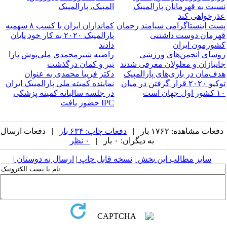
نسبت به قهرمانان پارالمپیک
المپیک، پارالمپیک
عذرخواهی کند
پست اینستاگرامی سیامند رحمان
کمانداران ایران با کسب ۸ سهمیه
قهرمان دوست داشتنی
پارالمپیک ۲۰۲۰ به کار خود پایان
کشورمون ایران
دادند
روسای انجمن‌های ورزشی
راضیه شیرمحمدی ملی‌پوش پارا
جانبازان و معلولان معرفی شدند
تیر و کمان درگذشت
هدف‌مان در بازی‌های پارالمپیک
دکتر فریبا محمدی به عنوان
توکیو ۲۰۲۰ قرار گرفتن در میان
نماینده کمیته ملی پارالمپیک ایران
۱۰ کشور اول جهان است
در جلسه سالیانه کمیته پزشکی
IPC حضور یافت
دفعات مشاهده: ۱۷۶۲ بار |
دفعات چاپ: ۶۳۴ بار
| دفعات ارسال
به دیگران: ۰ بار |
۰ نظر
سایر مطالب این بخش
|
نسخه قابل چاپ
|
ارسال به دوستان
|