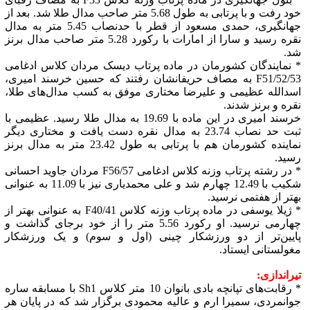
خود رفت و با پرتابی به طول 5.68 متر صاحب مدال طلا شد. بعد از
جهانگیری، حمدی مسعود از قطر با حدنصاب 5.45 متر به مدال
نقره رسید و سارا از امارات با رکورد 5.28 متر صاحب مدال برنز
شد.
* نمایندگان کشورمان در ماده پرتاب دیسک مردان کلاس ادغامی
F51/52/53 به مصاف حریفانشان رفتند که حسین خرسند امیری،
اسدالله عظیمی و علیرضا مختاری موفق به کسب مدال‌های طلا،
نقره و برنز شدند.
خرسند امیری در این ماده با 19.69 به مدال طلا رسید. عظیمی با
ثبت حد نصاب 23.74 به مدال نقره دست یافت و مختاری دیگر
نماینده کشورمان هم با پرتابی به طول 23.42 متر به مدال برنز
رسید.
* در رشته پرتاب وزنه کلاس ادغامی F56/57 مردان جاوید احسانی
شکیب با 12.49 چهارم شد و علی محمدیاری نیز با 11.09 به عنوانی
بهتر از هفتمی نرسید.
* ژیلا یوسفی در ماده پرتاب وزنه کلاس F40/41 به عنوانی بهتر از
چهارمی نرسید. او رکورد 5.56 متر را از خود برجای گذاشت و
پایین‌تر از دو ورزشکار چینی (اول و سوم) و یک ورزشکار
مغولستانی ایستاد.
تیراندازی:
* رقابت‌های تپانچه بادی بانوان 10 متر کلاس Sh1 با مسابقه ساره
جوانمردی، سمیرا ارم و عالیه محمودی برگزار شد که در پایان هر