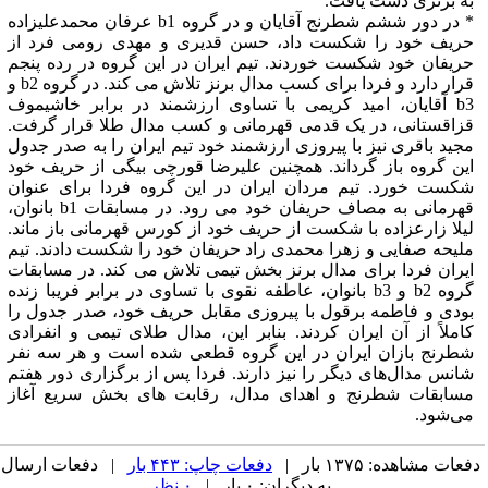
به برتری دست یافت.
* در دور ششم شطرنج آقایان و در گروه b1 عرفان محمدعلیزاده
حریف خود را شکست داد، حسن قدیری و مهدی رومی فرد از
حریفان خود شکست خوردند. تیم ایران در این گروه در رده پنجم
قرار دارد و فردا برای کسب مدال برنز تلاش می کند. در گروه b2 و
b3 آقایان، امید کریمی با تساوی ارزشمند در برابر خاشیموف
قزاقستانی، در یک قدمی قهرمانی و کسب مدال طلا قرار گرفت.
مجید باقری نیز با پیروزی ارزشمند خود تیم ایران را به صدر جدول
این گروه باز گرداند. همچنین علیرضا قورچی بیگی از حریف خود
شکست خورد. تیم مردان ایران در این گروه فردا برای عنوان
قهرمانی به مصاف حریفان خود می رود. در مسابقات b1 بانوان،
لیلا زارعزاده با شکست از حریف خود از کورس قهرمانی باز ماند.
ملیحه صفایی و زهرا محمدی راد حریفان خود را شکست دادند. تیم
ایران فردا برای مدال برنز بخش تیمی تلاش می کند. در مسابقات
گروه b2 و b3 بانوان، عاطفه نقوی با تساوی در برابر فریبا زنده
بودی و فاطمه برقول با پیروزی مقابل حریف خود، صدر جدول را
کاملاً از آن ایران کردند. بنابر این، مدال طلای تیمی و انفرادی
شطرنج بازان ایران در این گروه قطعی شده است و هر سه نفر
شانس مدال‌های دیگر را نیز دارند. فردا پس از برگزاری دور هفتم
مسابقات شطرنج و اهدای مدال، رقابت های بخش سریع آغاز
می‌شود.
دفعات مشاهده: ۱۳۷۵ بار |
دفعات چاپ: ۴۴۳ بار
| دفعات ارسال
به دیگران: ۰ بار |
۰ نظر