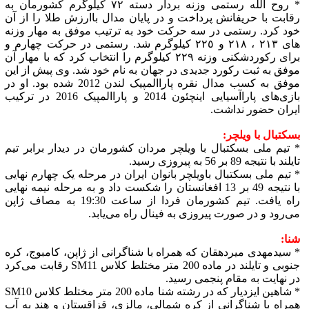
* روح الله رستمی وزنه بردار دسته ٧٢ کیلوگرم کشورمان به
رقابت با حریفانش پرداخت و در پایان مدال باارزش طلا را از آن
خود کرد. رستمی در سه حرکت خود به ترتیب موفق به مهار وزنه
های ٢١٣ ، ٢١٨ و ٢٢٥ کیلوگرم شد. رستمی در حرکت چهارم و
برای رکوردشکنی وزنه ٢٢٩ کیلوگرم را انتخاب کرد که با مهار آن
موفق به ثبت رکورد جدیدی در جهان به نام خود شد. وی پیش از این
موفق به کسب مدال نقره پاراالمپیک لندن 2012 شده بود. او در
بازی‌های پاراآسیایی اینچئون 2014 و پاراالمپیک 2016 در ترکیب
ایران حضور نداشت.
بسکتبال با ویلچر:
* تیم ملی بسکتبال با ویلچر مردان کشورمان در دیدار برابر تیم
تایلند با نتیجه 89 بر 56 به پیروزی رسید.
* تیم ملی بسکتبال باویلچر بانوان ایران در مرحله یک چهارم نهایی
با نتیجه 49 بر 13 افغانستان را شکست داد و به مرحله نیمه نهایی
راه یافت. تیم کشورمان فردا از ساعت 19:30 به مصاف ژاپن
می‌رود و در صورت پیروزی به فینال راه می‌یابد.
شنا:
* سیدمهدی میردهقان که همراه با شناگرانی از ژاپن، کامبوج، کره
جنوبی و تایلند در ماده 200 متر مختلط کلاس SM11 رقابت می‌کرد
در نهایت به مقام پنجمی رسید.
* شاهین ایزدیار که در رشته شنا ماده 200 متر مختلط کلاس SM10
همراه با شناگرانی از کره شمالی، مالزی، قزاقستان و هند به آب