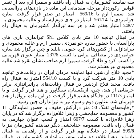
سه نماینده کشورمان به فینال راه یافتند و سمیرا ارم بعد از تغییر
قوانین رکورددار مرحله مقدماتی این ماده در بازی‌های پاراآسیایی
شد. سمیرا ارم با 569/16 امتیاز در صدر قرار گرفت. ساره
جوانمردی با 561/14 امتیاز در جای دوم ایستاد و عالیه محمودی با
548/7 امتیاز هفتم شد و هر سه تیرانداز کشورمان به فینال راه
یافتند.
در فینال تپانچه 10 متر بادی کلاس Sh1 تیراندازی بازی های
پاراآسیایی با حضور ساره جوانمردی، سمیرا ارم و عالیه محمودی و
تیراندازانی از کشورهای کره جنوبی، تایلند و چین برگزار شد ساره
جوانمردی در مصافی ایرانی با کسب 237/6 امتیاز عنوان قهرمانی
را کسب کرد و طلا گرفت. سمیرا ارم صاحب نشان نقره شد.عالیه
محمودی نیز هشتم شد.
*مجید فلاح اردشیر، تنها نماینده مردان ایران در رقابت‌های تپانچه
بادی 10 متر شرکت کرد و با کسب 554/10 امتیاز به فینال راه
یافت. مجید فلاح اردشیر در فینال رقابت‌های پاراتیراندازی برابر
حریفانی از هند، چین، ازبکستان، سنگاپور و هند قرار گرفت و با
امتیاز 111/3 در جایگاه هشتم قرار گرفت. در این ماده نروال از هند
قهرمان شد. عناوین دوم و سوم نیز به تیراندازان چین رسید.
*رقابت‌های تفنگ 50 متر درازکش خفیف با حضور نمایندگان 11
کشور و معصومه خدابخشی و زهرا غلام‌زاده برگزار شد که در پایان
زهرا غلام‌زاده با کسب 607/7 امتیاز و کسب عنوان چهارمی به
فینال راه یافت. معصومه خدابخشی دیگر نماینده کشورمان نیز با
599/6 امتیاز در جایگاه نهم قرار گرفت و از راهیابی به فینال
بازماند. زهرا غلام‌زاده ملی پوش تیراندازی کشورمان در فینال