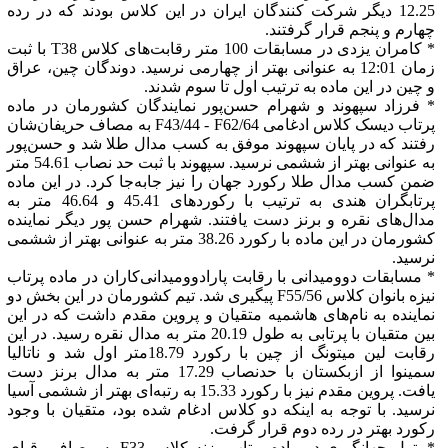
12.25 دیگر شرکت کنندگان ایران در این کلاس بودند که در رده
چهارم و پنجم قرار گرفتند.
* کامران یزدی در مسابقات 100 متر رقابت‌های کلاس T38 با ثبت
زمان 12:01 به عنوانی بهتر از چهارمی نرسید. دوندگان چین، عراق
و چین در این ماده به ترتیب اول تا سوم شدند.
* فرزاد سپهوند و شهرام حسن‌پور نمایندگان کشورمان در ماده
پرتاب دیسک کلاس ادغامی F43/44 - F62/64 به مصاف حریفان‌شان
رفتند که در پایان سپهوند موفق به کسب مدال طلا شد و حسن‌پور
به عنوانی بهتر از ششمی نرسید. سپهوند با ثبت حد نصاب 54.61 متر
ضمن کسب مدال طلا رکورد جهان را نیز جا‌به‌جا کرد. در این ماده
پرتابگران هندی به ترتیب با رکوردهای 45.41 و 46.64 متر به
مدال‌های نقره و برنز دست یافتند. شهرام حسن پور دیگر نماینده
کشورمان در این ماده با رکورد 38.26 متر به عنوانی بهتر از ششمی
نرسید.
* مسابقات دوومیدانی با رقابت پارادوومیدانی‌کاران در ماده پرتاب
نیزه بانوان کلاس F55/56 پیگیری شد. تیم کشورمان در این بخش دو
نماینده به نام‌های هاشمیه متقیان و پروین مقدم داشت که در این
بین متقیان با پرتابی به طول 20.19 متر به مدال نقره رسید. در این
رقابت لین میتونگ از چین با رکورد 18.79متر اول شد و ناتالیا
سمینوا از ازبکستان با حدنصاب 17.29 متر به مدال برنز دست
یافت. پروین مقدم نیز با رکورد 15.33 به رتبه‌ای بهتر از ششمی آسیا
نرسید. با توجه به اینکه دو کلاس ادغام شده بود، متقیان با وجود
رکورد بهتر در رده دوم قرار گرفت.
* بتول جهانگیری در ماده پرتاب وزنه کلاس F33 به مصاف رقبای