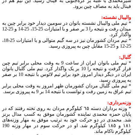
شیرمحمدی با غلبه بر کره‌جنوبی به فینال رسید. این تیم هم در
فینال باید به مصاف چین برود.
والیبال نشسته:
* تیم ملی والیبال نشسته بانوان در سومین دیدار خود برابر چین به
میدان رفت و نتیجه را 3 بر صفر و با امتیازات 25-15، 25-14 و 25-12
واگذار کرد.
* تیم مردان کشورمان نیز در سه گیم متوالی و با امتیازات 25-18،
25-12 و 25-15 مقابل چین به پیروزی رسید.
گلبال:
* تیم ملی بانوان ایران از ساعت 9 به وقت محلی برابر تیم چین
قرار گرفت و نتیجه را 10 بر یک واگذار کرد. تیم ملی گلبال بانوان
ایران در دیگر دیدار امروز خود برابر تیم لائوس با نتیجه 10 بر صفر
به پیروزی رسید.
* تیم ملی گلبال مردان کشورمان ظهر امروز به وقت محلی برابر
تیم عراق به زمین رفت و توانست با نتیجه 14 بر 9 به پیروزی برسد.
وزنه‌برداری:
* وزنه برداران دسته ٦٥ کیلوگرم مردان به روی تخته رفتند که در
پایان حمزه محمدی نماینده کشورمان موفق به کسب مدال برنز
شد. محمدی در دو حرکت خود به ترتیب موفق به مهار وزنه‌های
١٨١ و ١٨٥ کیلوگرم شد. او در حرکت سوم در مهار وزنه 190
کیلوگرم ناکام ماند.