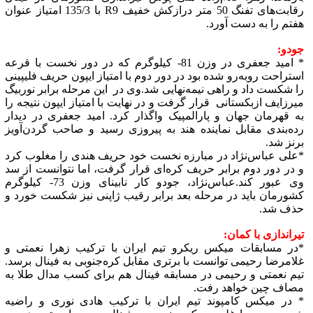
رقابت‌های تفنگ 50 متر درازکش خفیف R9 با 135/3 امتیاز عنوان
هفتم را به دست آورد.
جودو:
* امید جعفری در وزن 81- کیلوگرم که در دور نخست با قرعه
استراحت روبه‌رو شده بود در دور دوم با امتیاز ایپون حریف فلیپینی
را شکست داد و راهی نیمه‌نهایی شد.وی در این مرحله برابر نوربیگ
میرزایف ازبکستانی قرار گرفت و در نهایت با امتیاز ایپون نتیجه را
به قهرمان جهان و پارالمپیک واگذار کرد. امید جعفری در دیدار
رده‌بندی مقابل نماینده هند به پیروزی رسید و صاحب گردن‌آویز
برنز شد.
*علی عباس‌نژاد در مبارزه نخست خود حریف هندی را مغلوب کرد
و در دور دوم برابر حریف کره‌ای قرار گرفت، اما نتوانست از سد
وی عبور کند.عباس‌نژاد، جودو کار نابینای وزن 73- کیلوگرم
کشورمان باید در مرحله بعد برابر رقیب ژاپنی نیز شکست خورد و
حذف شد.
تیراندازی با کمان:
*در مسابقات میکس ریکرو تیم ایران با ترکیب زهرا نعمتی و
غلامرضا رحیمی توانست با برتری مقابل کره‌جنوبی به فینال برسد.
تیم نعمتی و رحیمی در مسابقه فینال هم برای کسب مدال طلا به
مصاف چین خواهد رفت.
* در میکس کامپوند تیم ایران با ترکیب هادی نوری و راضیه