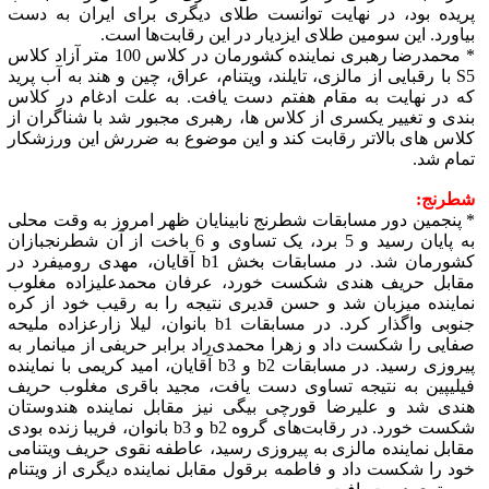
پریده بود، در نهایت توانست طلای دیگری برای ایران به دست
بیاورد. این سومین طلای ایزدیار در این رقابت‌ها است.
* محمدرضا رهبری نماینده کشورمان در کلاس 100 متر آزاد کلاس
S5 با رقبایی از مالزی، تایلند، ویتنام، عراق، چین و هند به آب پرید
که در نهایت به مقام هفتم دست یافت. به علت ادغام در کلاس
بندی و تغییر یکسری از کلاس ها، رهبری مجبور شد با شناگران از
کلاس های بالاتر رقابت کند و این موضوع به ضررش این ورزشکار
تمام شد.
شطرنج:
* پنجمین دور مسابقات شطرنج نابینایان ظهر امروز به وقت محلی
به پایان رسید و 5 برد، یک تساوی و 6 باخت از آن شطرنجبازان
کشورمان شد. در مسابقات بخش b1 آقایان، مهدی رومیفرد در
مقابل حریف هندی شکست خورد، عرفان محمدعلیزاده مغلوب
نماینده میزبان شد و حسن قدیری نتیجه را به رقیب خود از کره
جنوبی واگذار کرد. در مسابقات b1 بانوان، لیلا زارعزاده ملیحه
صفایی را شکست داد و زهرا محمدی‌راد برابر حریفی از میانمار به
پیروزی رسید. در مسابقات b2 و b3 آقایان، امید کریمی با نماینده
فیلیپین به نتیجه تساوی دست یافت، مجید باقری مغلوب حریف
هندی شد و علیرضا قورچی بیگی نیز مقابل نماینده هندوستان
شکست خورد. در رقابت‌های گروه b2 و b3 بانوان، فریبا زنده بودی
مقابل نماینده مالزی به پیروزی رسید، عاطفه نقوی حریف ویتنامی
خود را شکست داد و فاطمه برقول مقابل نماینده دیگری از ویتنام