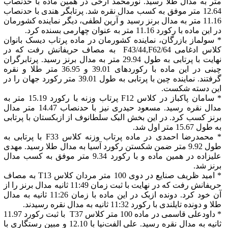
متر به مدال طلا رسید. نورمحمد آرخی در همین ماده با حدنصاب
12.64 متر موفق به کسب مدال نقره شد. پرتابگر هندی با حدنصاب
11.16 متر به مدال برنز رسید و آرین لطفی، دیگر نماینده کشورمان
در این ماده با رکورد 11.16 متر به عنوان چهارمی بسنده کرد.
* سولماز بازرگان، نماینده کشورمان در ماده پرتاب دیسک بانوان
کلاس ادغامی F43/44,F62/64 به مصاف حریفانش رفت که در
نهایت با پرتابی به طول 29.94 متر به مدال برنز رسید. پرتابرگران
چینی در این ماده با رکوردهای 39.01 و 36.95 متر طلا و نقره
گرفتند. نماینده چین با پرتابی به طول 39.01 متر رکورد جهان را در
این دسته شکست.
* سامان پاکباز در کلاس F12 پرتاب وزنه با رکورد 15.19 متر به
مدال نقره رسید. مسعود حیدری نیز با حدنصاب 14.47 متر مدال
برنز کسب کرد. در این بخش البک سلطانوف از ازبکستان با پرتابی
به طول 15.67 متر اول شد.
* محمدرضا احمدی در ماده پرتاب وزنه کلاس F33 با پرتابی به
طول 9.92 متر ضمن شکستن رکورد آسیا به مدال طلا رسید. مهدی
علیزاده در همین ماده و با رکورد 9.34 متر موفق به کسب مدال
برنز شد.
* امید ظریف صنایع در دوی 100 متر مردان کلاس T13 به مصاف
حریفانش رفت که در نهایت با ثبت زمان 11:49 ثانیه مدال برنز را از
آن خود کرد. دونده ازبک در این ماده با زمان 11:26 ثانیه به مدال
طلا و دونده تایلندی با رکورد 11:32 ثانیه به مدال نقره رسیدند.
* داودعلی قاسمی در ماده 100 متر کلاس T37 با ثبت رکورد 11.97
ثانیه به مدال نقره رسید. علی الفت‌نیا با 12.10 و مبین رستگاری با