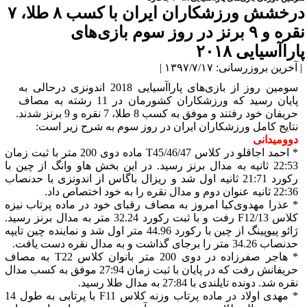
درخشش ورزشکاران ایران با کسب ۸ طلا، ۷
نقره و ۹ برنز در روز سوم بازی‌های
پاراآسیایی ۲۰۱۸
| آخرین بروزرسانی: ۱۳۹۷/۷/۱۷ |
سومین روز از بازی‌های پاراآسیایی 2018 اندونزی درحالی به
پایان رسید که ورزشکاران کشورمان در 11 رشته به مصاف
حریفان خود رفتند و موفق به کسب 8 طلا، 7 نقره و 9 برنز شدند.
نتایج کامل ورزشکاران ایران در روز سوم به شرح زیر است:
دوومیدانی
* احمد اجاقلو در کلاس T45/46/47 ماده دوی 200 متر با ثبت زمان
22:53 ثانیه به مدال برنز رسید. در این بخش هاو وانگ از چین با
رکورد 21:71 ثانیه اول شد و ریزال باگاس از اندونزی با حدنصاب
22:36 ثانیه عنوان دوم و مدال نقره را به خود اختصاص داد.
* عذرا مهدوی‌کیا امروز به مصاف رقبای خود در ماده پرتاب نیزه
کلاس F12/13 رفت و با ثبت رکورد 32.24 متر به مدال برنز رسید.
ژائو پیوپینگ از چین با رکورد 44.96 متر اول شد و نماینده چین تایپه
حدنصاب 34.26 متر را برجای گذاشت و به مدال نقره دست یافت.
* هاجر صفرزاده در دوی 200 متر بانوان کلاس T22 به مصاف
حریفانش رفت که در پایان با ثبت زمان 27:94 موفق به کسب مدال
نقره شد. دونده تایلندی با 27:84 به مدال طلا رسید.
* مهدی اولاد در ماده پرتاب وزنه کلاس F11 با پرتابی به طول 14