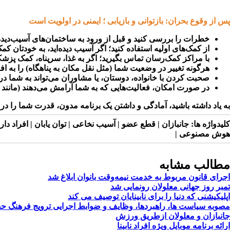
پس از وقوع بحران: بازتوانی و بازیابی ؛ ایمنی در اولویت است
خطرات را بررسی کنید و قبل از ورود به ساختمان‌های آسیب‌دیده،
از کمک‌های اولیه استفاده کنید؛ اگر آسیب دیده‌اید، به خودتان کم
با مراکز کمک‌رسان تماس بگیرید؛ اگر به غذا، سرپناه، کمک پزشکی
هرگونه تغییر در وضعیت شما (مثل نقل مکان به پناهگاه) را به اف
صحبت کردن با خانواده، دوستان، یا مشاوران می‌تواند به شما 
در صورت امکان، فعالیت‌هایی که به شما آرامش می‌دهند (مانند 
به یاد داشته باشید، آمادگی و داشتن یک برنامه مدون، قدرت شما را در 
کلیدواژه ها:
جانبازان | قطع عضو | آسیب نخاعی | توان یابان | افراد دا
هوش مصنوعی |
مطالب مشابه
اجرای قانون مربوط به خدمت نیمه‌وقت بانوان ابلاغ شد
تمبر روز جهانی معلولان رونمایی شد
اپلیکیشنی که دنیا را برای نابینایان توصیف می کند
مصوبه سیاست ها، راهبردها، وظایف و ضوابط اجرایی ترویج فرهنگ حضو
جانبازان و معلولان ازطریق ورزش
ارائه برنامه موبایل ویژه افراد نابینا