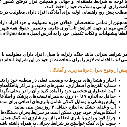
با توجه به شرایط منطقه‌ای و جهانی و همچنین قرار گرفتن کشور عزی
اضطراری، ایمنی و سلامت خود را حفظ کنند.
مطلب پیش رو، راهنمایی اولیه برای آمادگی افراد دارای معلولیت در 
...
همچنین از تمامی متخصصان، فعالان حوزه معلولیت و خود افراد دارای
گامی مهم در جهت افزایش تاب‌آوری جامعه و تضمین حقوق همه شهروند
لطفاً پیشنهادات و نکات تکمیلی خود را به آدرس ایمیل shamdani.ir
gmail.com ارسال نمایید.
در شرایط بحرانی مانند جنگ، زلزله، یا سیل، افراد دارای معلولیت ب
می‌کند تا اقدامات لازم را برای محافظت از خود در این شرایط انجام ده
پیش از وقوع بحران: برنامه‌ریزی و آمادگی
اخبار و هشدارهای مربوط به وضعیت فعلی در منطقه خود را دنبال 
شماره تلفن‌های اضطراری، مسیرهای تخلیه، و مراکز پناهگاه‌های 
کیت اضطراری شخصی خود را آماده کنید و آن را در محلی نگهداری
حداقل به اندازه ۷ تا ۱۰ روز، به همراه نسخه‌های پزشک و اطلاعات دوز مصرفی داروهای نسخه‌ای خود را تهیه کنید.
لوازم پزشکی و وسایل کمکی شامل باتری‌های اضافی برای سمعک، ع
آب و غذای خشک به اندازه حداقل ۳ روز پیش بینی نمایید.
اسکناس‌های خرد، چون ممکن است در شرایط بحران دستگاه‌های خو
چراغ قوه و رادیو با باتری اضافه یا از نوع شارژی (به کمک هندل ی
سوت برای کمک خواستن در شرایط بحرانی به همراه داشته باشید