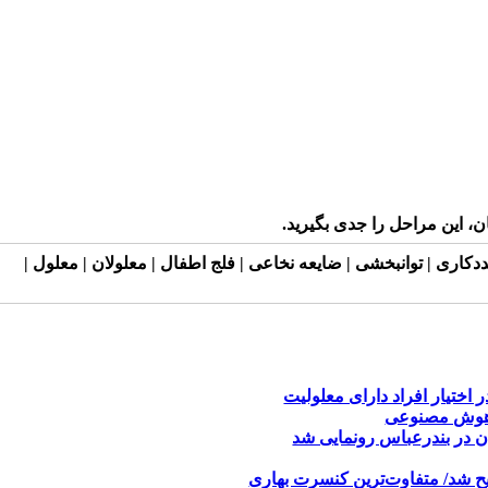
ن، این مراحل را جدی بگیرید.
دکاری | توانبخشی | ضایعه نخاعی | فلج اطفال | معلولان | معلول |
 اختیار افراد دارای معلولیت
 هوش مصنوعی
ن در بندرعباس رونمایی شد
یح شد/ متفاوت‌ترین کنسرت بهاری