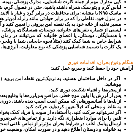
کپی مدارک مهم از جمله کارت شناسایی، مدارک پزشکی، بیمه، 
لباس گرم و پتو سبک همراه داشته باشید، حتی در فصول گرم،
ماسک N۹۵ یا مشابه: برای محافظت در برابر گرد و غبار یا آلاینده‌ها.
در منزل خود، نقاطی را که در برابر حوادثی مانند زلزله امن‌تر 
مسیر تخلیه از خانه خود به یک نقطه امن بیرونی را تعیین کنید و آنه
لیستی از شماره تلفن‌های خانواده، دوستان، همسایگان، پزشک، و
با همسایگان، دوستان، یا اعضای خانواده که می‌توانند در زمان
شرایط خاص به شما کمک کنند (مثلاً نحوه جابجایی شما با ویلچر یا
یک کارت یا دستبند شناسایی پزشکی که نوع معلولیت، آلرژی‌ها،
هنگام وقوع بحران: اقدامات فوری
آرامش خود را حفظ کنید و سریع عمل کنید:
اگر در داخل ساختمان هستید، به نزدیک‌ترین نقطه امن بروید (مث
بپوشانید.
از پنجره‌ها و اشیاء شکننده دوری کنید.
پس از لرزش یا اولین موج خطر، مراقب پس‌لرزه‌ها یا وقایع بعدی
از پله‌ها یا آسانسورهایی که ممکن است آسیب دیده باشند، دوری 
به نقاط و محلی که قبلاً تعیین کرده‌اید، حرکت کنید.
اگر نمی‌توانید حرکت کنید، با استفاده از سوت یا فریاد کمک بخوا
تلفن را برای موارد اضطراری نگه دارید و از تماس‌های غیرضرور
ارسال پیامک اغلب در شرایط بحران مؤثرتر از تماس تلفنی است
به خانواده و دوستان اطلاع دهید و در صورت امکان، وضعیت خود