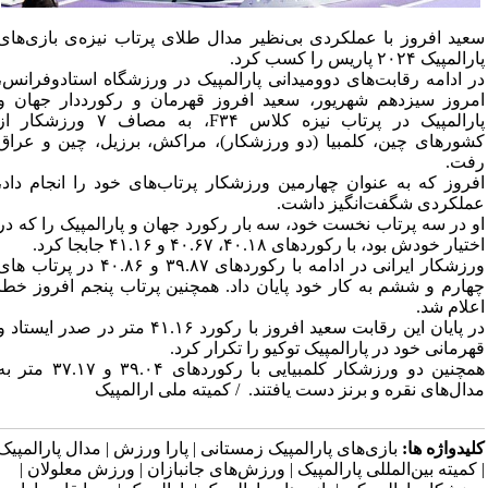
سعید افروز با عملکردی بی‌نظیر مدال طلای پرتاب نیزه‌ی بازی‌های
پارالمپیک ۲۰۲۴ پاریس را کسب کرد.
در ادامه رقابت‌های دوومیدانی‌‌ پارالمپیک در ورزشگاه استادوفرانس،
امروز سیزدهم شهریور، سعید‌ افروز قهرمان و‌ رکورددار جهان و
پارالمپیک در پرتاب نیزه کلاس F۳۴، به مصاف ۷ ورزشکار ا
کشورهای چین، کلمبیا (دو ورزشکار)، مراکش، برزیل، چین و عراق
رفت.
افروز که به عنوان چهارمین ورزشکار‌ پرتاب‌های خود را انجام داد،
عملکردی شگفت‌انگیز داشت.
او‌ در‌ سه‌ پرتاب نخست خود، سه بار رکورد جهان‌ و‌ پارالمپیک را که در
اختیار خودش بود، با رکوردهای ۴۰.۱۸، ۴۰.۶۷ و ۴۱.۱۶ جابجا کرد.
ورزشکار ایرانی در ادامه با رکوردهای ۳۹.۸۷ و ۴۰.۸۶ در پرتاب ها
چهارم و ششم‌ به کار‌ خود پایان داد. همچنین پرتاب پنجم افروز خطا
اعلام شد.
در‌ پایان این رقابت سعید افروز با رکورد ۴۱.۱۶ متر در صدر ایستاد 
قهرمانی خود در پارالمپیک توکیو را تکرار کرد.
همچنین دو ورزشکار کلمبیایی با رکوردهای ۳۹.۰۴ و ۳۷.۱۷ متر
مدال‌های نقره و برنز دست یافتند. / کمیته ملی ارالمپیک
کلیدواژه ها:
بازی‌های پارالمپیک زمستانی | پارا ورزش | مدال پارالمپیک
| کمیته بین‌المللی پارالمپیک | ورزش‌های جانبازان | ورزش معلولان |