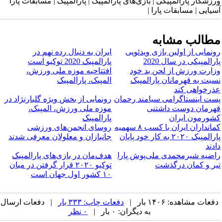
ورزشکار پارالمپیکی | بازی‌های پارالمپیک | پارالمپیک | مسابقات پارا
آسیایی | مسابقات پارا |
مطالب مشابه
رونمایی از اولین بازی ویدئویی
​ایران به دنبال رده نهم در
پارالمپیکی در سال 2020
پارالمپیک 2020 توکیو است
وزارت ورزش از لحن بد خود
افتتاحیه موزه ملی ورزش،
نسبت به قهرمانان پارالمپیک
المپیک، پارالمپیک
عذرخواهی کند
پست اینستاگرامی سیامند رحمان
رونمایی از بخش ویژه گلبارنژاد در
قهرمان دوست داشتنی
موزه ملی ورزش، المپیک،
کشورمون ایران
پارالمپیک
کمانداران ایران با کسب ۸ سهمیه
روسای انجمن‌های ورزشی
پارالمپیک ۲۰۲۰ به کار خود پایان
جانبازان و معلولان معرفی شدند
دادند
راضیه شیرمحمدی ملی‌پوش پارا
هدف‌مان در بازی‌های پارالمپیک
تیر و کمان درگذشت
توکیو ۲۰۲۰ قرار گرفتن در میان
۱۰ کشور اول جهان است
دفعات مشاهده: ۱۴۰۶ بار |
دفعات چاپ: ۳۳۳ بار
| دفعات ارسال
به دیگران: ۰ بار |
۰ نظر