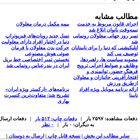
طالب مشابه
جرای قانون مربوط به خدمت
بیمه مکمل درمان معلولان
یمه‌وقت بانوان ابلاغ شد
مبر روز جهانی معلولان رونمایی
نسل جدید روبات‌های فیزیوتراپ
د
دنیا در اختیار افراد دارای معلولیت
پلیکیشنی که دنیا را برای نابینایان
حرکت بدن معلولان با فرمان
وصیف می کند
صوتی هوش مصنوعی
صوبه سیاست ها، راهبردها،
نخستین تمبر اختصاصی خط بریل
ظایف و ضوابط اجرایی ترویج
ایران در بندرعباس رونمایی شد
رهنگ حضور، توانمندی و
فتخارآفرینی جانبازان و معلولان
زطریق ورزش
رائه برنامه موبایل ویژه افراد
برنامه‌های «ارکستر ویژه ایران»
بینا
تشریح شد/ متفاوت‌ترین کنسرت
بهاری
فعات مشاهده: ۲۵۹۷ بار |
دفعات چاپ: ۵۱۲ بار
| دفعات ارسال
به دیگران: ۰ بار |
۰ نظر
سایر مطالب این بخش
|
نسخه قابل چاپ
|
ارسال به دوستان
|