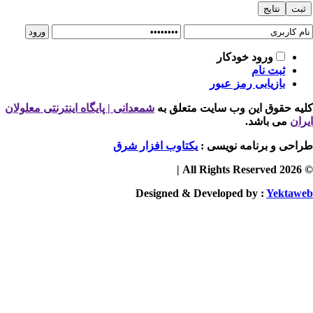
ورود خودکار
ثبت نام
بازیابی رمز عبور
یه حقوق این وب سایت متعلق به
شمعدانی | پایگاه اینترنتی معلولان
ران
می باشد.
احی و برنامه نویسی :
یکتاوب افزار شرق
© 2026 
Designed & Developed by :
Yektaw