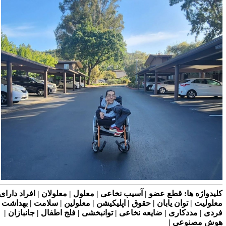
لیدواژه ها:
قطع عضو | آسیب نخاعی | معلول | معلولان | افراد دارای
علولیت | توان یابان | حقوق | اپلیکیشن | معلولین | سلامت | بهداشت
ردی | مددکاری | ضایعه نخاعی | توانبخشی | فلج اطفال | جانبازان |
وش مصنوعی |