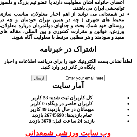
اعضای خانواده اشان معلولیت دارند یا عضو تیم بزرگ و دلسوز
توانبخشی ایران می باشند.
در شمعدانی می توانید از اهم اخبار معلولان، مناسب سازی
محیط های شهری ( چه در همین تهران خودمان و چه در
روستای خود شما)، بحث و جدلهای دولتمردان درباره معلولان،
ورزش، قوانین و مقرارت کشوری و بین المللی، مقاله های
مفید و سودمند و هر مطلبی مرتبط با معلولیت آگاه شوید.
اشتراک در خبرنامه
لطفاً نشاني پست الكترونيك خود را برای دريافت اطلاعات و اخبار
پايگاه در كادر زير وارد كنيد.
آمار سایت
كل کاربران ثبت شده: 53 کاربر
کاربران حاضر در وبگاه: 0 کاربر
ميهمانان در حال بازديد: 49 کاربر
تمام بازديد‌ها: 26745690 بازدید
بازديد 24 ساعت قبل: 3678 بازدید
وب سایت ورزشی شمعدانی